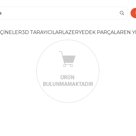
ÇİNELER
3D TARAYICILAR
LAZER
YEDEK PARÇALAR
EN Y