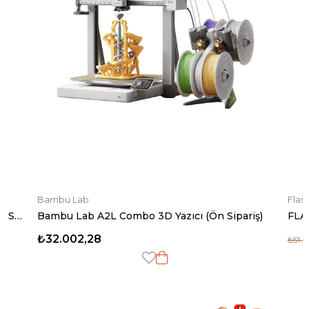
 Lab
Flashforge
 Lab A2L Combo 3D Yazıcı (Ön Sipariş)
002,28
₺48.56
₺51.417,18