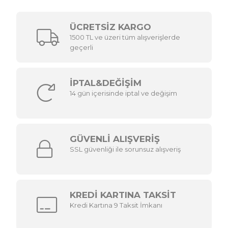
havacılık, otomotiv, moda ve birçok diğer endüstride
devrim yaratan uygulamalar geliştirilmiştir.
3D Yazıcı Ekipmanları
ÜCRETSİZ KARGO
3D yazıcı
, karmaşık nesnelerin üç boyutlu modellerini
1500 TL ve üzeri tüm alışverişlerde
dijital olarak tasarlayarak gerçeğe dönüştürmeyi
mümkün kılan son derece yenilikçi cihazlardır. Temel
geçerli
işleyişleri, tasarlanan nesneyi katmanlar halinde inşa
etmek ve her katmanı sertleştirmek üzerine
kuruludur.
3D yazıcı modelleri
, karmaşık bir yapıya
sahip cihazlar olup bir dizi temel bileşen içerirler. Bu
İPTAL&DEĞİŞİM
bileşenler, 3D baskının başarılı bir şekilde
gerçekleşmesi için kritik öneme sahiptir.
14 gün içerisinde iptal ve değişim
Başlangıç olarak, yapı platformu, nesnelerin üretildiği
temel yüzeyi sağlar ve genellikle ısıtılabilir bir yapıya
sahiptir. Ekstruder, bu süreçte merkezi bir rol oynar.
Malzemeyi eritir ve nesnenin katmanlarını oluşturur.
Isıtma üniteleri, malzemenin uygun sıcaklıkta
tutulmasını sağlayarak eritilmiş malzemenin akışını ve
GÜVENLİ ALIŞVERİŞ
yapışmasını düzenler.
SSL güvenliği ile sorunsuz alışveriş
Malzeme besleme sistemi, malzeme filamentini
ekstrudere ileterek nesneyi oluşturma sürecini
yönlendirir. 3D baskı başı, eritilmiş malzemeyi istenilen
şekilde yerleştirir. Kontrol paneli veya yazılım,
3
boyutlu yazıcı
nın çalışmasını denetler ve tasarım
dosyalarını yüklemek, baskı parametrelerini ayarlamak
KREDİ KARTINA TAKSİT
ve baskı işlemini başlatmak için kullanılır.
Kredi Kartına 9 Taksit İmkanı
Hareket sistemi, yazıcının üç boyutlu uzayda
hareketini yönlendirir. Bu, ekstruderin hassas bir
şekilde konumlandırılmasını mümkün kılar. Soğutma