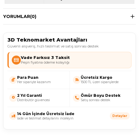
YORUMLAR
(0)
3D Teknomarket Avantajları
Güvenli alışveriş, hızlı teslimat ve satış sonrası destek
Vade Farksız 3 Taksit
Peşin fiyatına ödeme kolaylığı
Para Puan
Ücretsiz Kargo
Her siparişte kazanım
1500 TL üzeri siparişlerde
2 Yıl Garanti
Ömür Boyu Destek
Distribütör güvencesi
Satış sonrası destek
14 Gün İçinde Ücretsiz İade
Detaylar
İade ve teslimat detaylarını inceleyin