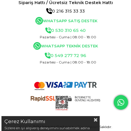
Sipariş Hattı / Ücretsiz Teknik Destek Hattı
0 216 315 33 33
WHATSAPP SATIŞ DESTEK
0 530 310 65 40
Pazartesi - Cuma | 08:00 - 18:00
WHATSAPP TEKNİK DESTEK
0 549 277 72 96
Pazartesi - Cuma | 08:00 - 18:00
Çerez Kullanımı
© 2025
3dteknomarket.com
- Tüm Hakları Saklıdır.
Sizlere en iyi alışveriş deneyimini sunabilmek adına