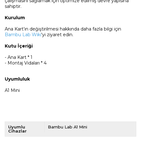
çalışmasını sağlamak için optimize edilmiş devre yapısına
sahiptir.
Kurulum
Ana Kart’ın değiştirilmesi hakkında daha fazla bilgi için
Bambu Lab Wiki
'yi ziyaret edin.
Kutu İçeriği
- Ana Kart * 1
- Montaj Vidaları * 4
Uyumluluk
A1 Mini
Uyumlu
Bambu Lab A1 Mini
Cihazlar