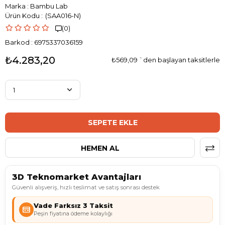
Marka
:
Bambu Lab
(SAA016-N)
(0)

Barkod
:
6975337036159
₺4.283,20
₺569,09
`den başlayan taksitlerle
3D Teknomarket Avantajları
Güvenli alışveriş, hızlı teslimat ve satış sonrası destek
Vade Farksız 3 Taksit
Peşin fiyatına ödeme kolaylığı