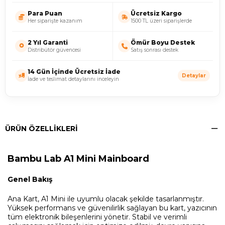
Para Puan
Ücretsiz Kargo
Her siparişte kazanım
1500 TL üzeri siparişlerde
2 Yıl Garanti
Ömür Boyu Destek
Distribütör güvencesi
Satış sonrası destek
14 Gün İçinde Ücretsiz İade
Detaylar
İade ve teslimat detaylarını inceleyin
ÜRÜN ÖZELLIKLERI
Bambu Lab A1 Mini Mainboard
Genel Bakış
Ana Kart, A1 Mini ile uyumlu olacak şekilde tasarlanmıştır.
Yüksek performans ve güvenilirlik sağlayan bu kart, yazıcının
tüm elektronik bileşenlerini yönetir. Stabil ve verimli