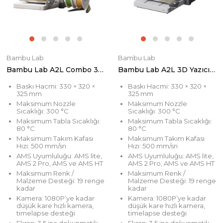
Bambu Lab
Bambu Lab
Bambu Lab A2L Combo 3D Yazıcı (Ön Sipariş)
Bambu Lab A2L 3D Yazıcı (Ön Sipariş)
Baskı Hacmi: 330 × 320 ×
Baskı Hacmi: 330 × 320 ×
325 mm
325 mm
Maksimum Nozzle
Maksimum Nozzle
Sıcaklığı: 300 °C
Sıcaklığı: 300 °C
Maksimum Tabla Sıcaklığı:
Maksimum Tabla Sıcaklığı:
80 °C
80 °C
Maksimum Takım Kafası
Maksimum Takım Kafası
Hızı: 500 mm/sn
Hızı: 500 mm/sn
AMS Uyumluluğu: AMS lite,
AMS Uyumluluğu: AMS lite,
AMS 2 Pro, AMS ve AMS HT
AMS 2 Pro, AMS ve AMS HT
Maksimum Renk /
Maksimum Renk /
Malzeme Desteği: 19 renge
Malzeme Desteği: 19 renge
kadar
kadar
Kamera: 1080P’ye kadar
Kamera: 1080P’ye kadar
düşük kare hızlı kamera,
düşük kare hızlı kamera,
timelapse desteği
timelapse desteği