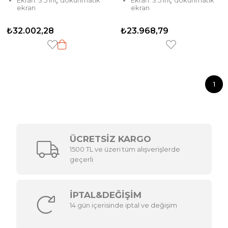
Ekran: 3.5 inç dokunmatik
Ekran: 3.5 inç dokunmatik
ekran
ekran
₺32.002,28
₺23.968,79
1
ÜCRETSİZ KARGO
1500 TL ve üzeri tüm alışverişlerde
geçerli
İPTAL&DEĞİŞİM
14 gün içerisinde iptal ve değişim