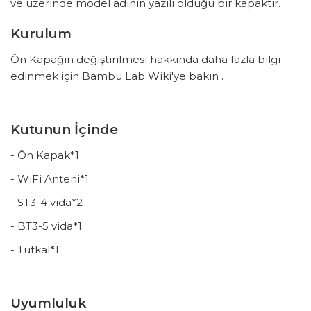
ve üzerinde model adının yazılı olduğu bir kapaktır.
Kurulum
Ön Kapağın değiştirilmesi hakkında daha fazla bilgi
edinmek için
Bambu Lab Wiki'ye
bakın .
Kutunun İçinde
-
Ön Kapak*1
-
WiFi Anteni*1
-
ST3-4 vida*2
-
BT3-5 vida*1
-
Tutkal*1
Uyumluluk