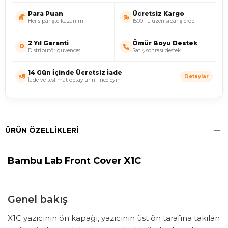
Para Puan
Ücretsiz Kargo
Her siparişte kazanım
1500 TL üzeri siparişlerde
2 Yıl Garanti
Ömür Boyu Destek
Distribütör güvencesi
Satış sonrası destek
14 Gün İçinde Ücretsiz İade
Detaylar
İade ve teslimat detaylarını inceleyin
ÜRÜN ÖZELLIKLERI
Bambu Lab Front Cover X1C
Genel bakış
X1C yazıcının ön kapağı, yazıcının üst ön tarafına takılan