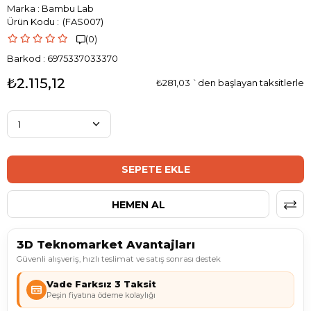
Marka
:
Bambu Lab
(FAS007)
(0)

Barkod
:
6975337033370
₺2.115,12
₺281,03
`den başlayan taksitlerle
3D Teknomarket Avantajları
Güvenli alışveriş, hızlı teslimat ve satış sonrası destek
Vade Farksız 3 Taksit
Peşin fiyatına ödeme kolaylığı