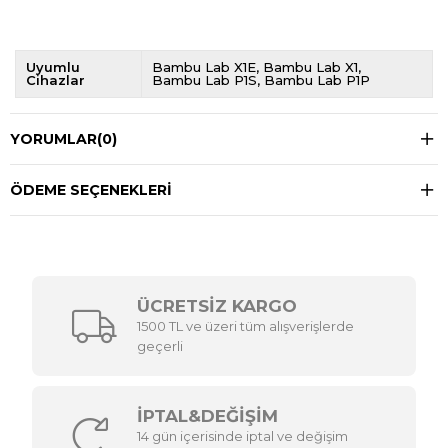
Uyumlu
Bambu Lab X1E
Bambu Lab X1
Cihazlar
Bambu Lab P1S
Bambu Lab P1P
YORUMLAR
(0)
ÖDEME SEÇENEKLERI
ÜCRETSİZ KARGO
1500 TL ve üzeri tüm alışverişlerde
geçerli
İPTAL&DEĞİŞİM
14 gün içerisinde iptal ve değişim