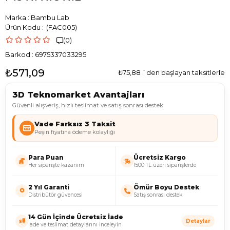
Marka
:
Bambu Lab
(FAC005)
(0)

Barkod
:
6975337033295
₺571,09
₺75,88
`den başlayan taksitlerle
3D Teknomarket Avantajları
Güvenli alışveriş, hızlı teslimat ve satış sonrası destek
Vade Farksız 3 Taksit
Peşin fiyatına ödeme kolaylığı
Para Puan
Ücretsiz Kargo
Her siparişte kazanım
1500 TL üzeri siparişlerde
2 Yıl Garanti
Ömür Boyu Destek
Distribütör güvencesi
Satış sonrası destek
14 Gün İçinde Ücretsiz İade
Detaylar
İade ve teslimat detaylarını inceleyin