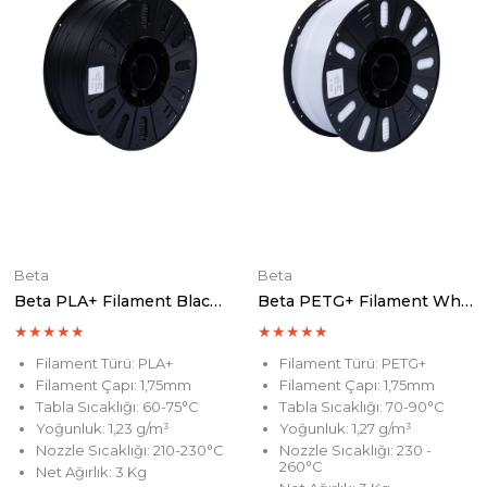
Beta
Beta
Beta PLA+ Filament Black 3 KG
Beta PETG+ Filament White 3 KG
★
★
★
★
★
★
★
★
★
★
Filament Türü: PLA+
Filament Türü: PETG+
Filament Çapı: 1,75mm
Filament Çapı: 1,75mm
Tabla Sıcaklığı: 60-75°C
Tabla Sıcaklığı: 70-90°C
Yoğunluk: 1,23 g/m³
Yoğunluk: 1,27 g/m³
Nozzle Sıcaklığı: 210-230°C
Nozzle Sıcaklığı: 230 -
260°C
Net Ağırlık: 3 Kg