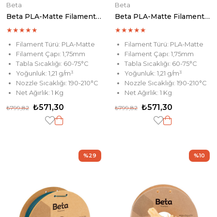
Beta
Beta
Beta PLA-Matte Filament Black
Beta PLA-Matte Filament White
★
★
★
★
★
★
★
★
★
★
Filament Türü: PLA-Matte
Filament Türü: PLA-Matte
Filament Çapı: 1,75mm
Filament Çapı: 1,75mm
Tabla Sıcaklığı: 60-75°C
Tabla Sıcaklığı: 60-75°C
Yoğunluk: 1,21 g/m³
Yoğunluk: 1,21 g/m³
Nozzle Sıcaklığı: 190-210°C
Nozzle Sıcaklığı: 190-210°C
Net Ağırlık: 1 Kg
Net Ağırlık: 1 Kg
₺571,30
₺571,30
₺799,82
₺799,82
%29
%10