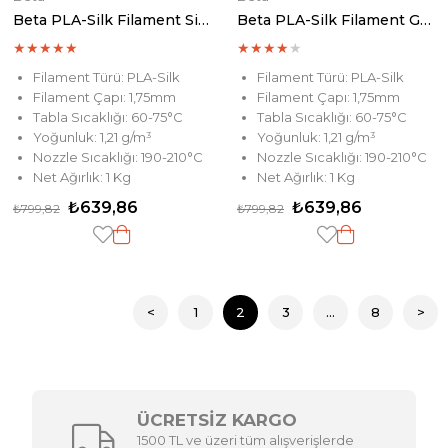
Beta PLA-Silk Filament Silver
Beta PLA-Silk Filament Gold
★
★
★
★
★
★
★
★
★
★
Filament Türü: PLA-Silk
Filament Türü: PLA-Silk
Filament Çapı: 1,75mm
Filament Çapı: 1,75mm
Tabla Sıcaklığı: 60-75°C
Tabla Sıcaklığı: 60-75°C
Yoğunluk: 1,21 g/m³
Yoğunluk: 1,21 g/m³
Nozzle Sıcaklığı: 190-210°C
Nozzle Sıcaklığı: 190-210°C
Net Ağırlık: 1 Kg
Net Ağırlık: 1 Kg
₺639,86
₺639,86
₺799,82
₺799,82
<
1
2
3
...
8
>
ÜCRETSİZ KARGO
1500 TL ve üzeri tüm alışverişlerde