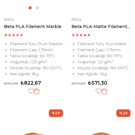
Beta
Beta
Beta PLA Filament Marble
Beta PLA-Matte Filament Grape Purple
★
★
★
★
★
★
★
★
★
★
Filament Türü: PLA+ Marble
Filament Türü: PLA-Matte
Filament Çapı: 1,75mm
Filament Çapı: 1,75mm
Tabla Sıcaklığı: 60-75°C
Tabla Sıcaklığı: 60-75°C
Yoğunluk: 1,23 g/m³
Yoğunluk: 1,21 g/m³
Nozzle Sıcaklığı: 190-220°C
Nozzle Sıcaklığı: 190-210°C
Net Ağırlık: 1Kg
Net Ağırlık: 1 Kg
₺822,67
₺571,30
₺914,08
₺799,82
%29
%29