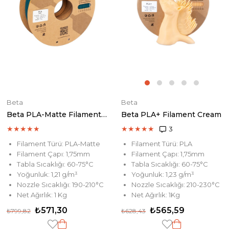
Beta
Beta
Beta PLA-Matte Filament Emerald
Beta PLA+ Filament Cream
★
★
★
★
★
★
★
★
★
★
3
Filament Türü: PLA-Matte
Filament Türü: PLA
Filament Çapı: 1,75mm
Filament Çapı: 1,75mm
Tabla Sıcaklığı: 60-75°C
Tabla Sıcaklığı: 60-75°C
Yoğunluk: 1,21 g/m³
Yoğunluk: 1,23 g/m³
Nozzle Sıcaklığı: 190-210°C
Nozzle Sıcaklığı: 210-230°C
Net Ağırlık: 1 Kg
Net Ağırlık: 1Kg
₺571,30
₺565,59
₺799,82
₺628,43