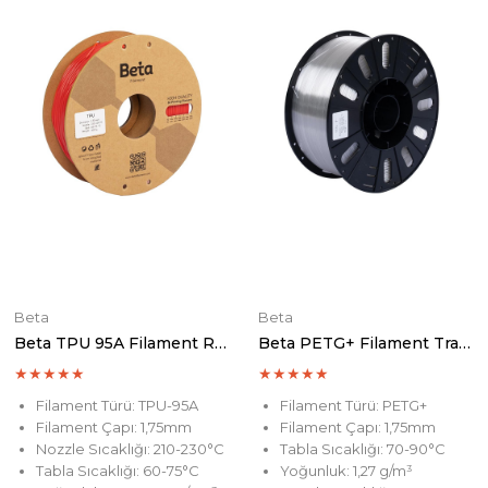
Beta
Beta
Beta TPU 95A Filament Red
Beta PETG+ Filament Transparent 3 KG
★
★
★
★
★
★
★
★
★
★
Filament Türü: TPU-95A
Filament Türü: PETG+
Filament Çapı: 1,75mm
Filament Çapı: 1,75mm
Nozzle Sıcaklığı: 210-230°C
Tabla Sıcaklığı: 70-90°C
Tabla Sıcaklığı: 60-75°C
Yoğunluk: 1,27 g/m³