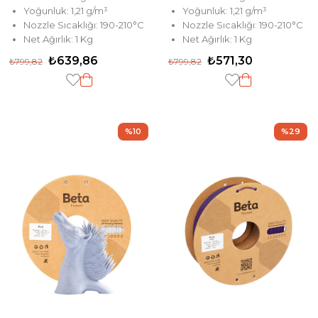
Yoğunluk: 1,21 g/m³
Yoğunluk: 1,21 g/m³
Nozzle Sıcaklığı: 190-210°C
Nozzle Sıcaklığı: 190-210°C
Net Ağırlık: 1 Kg
Net Ağırlık: 1 Kg
₺639,86
₺571,30
₺799,82
₺799,82
%10
%29