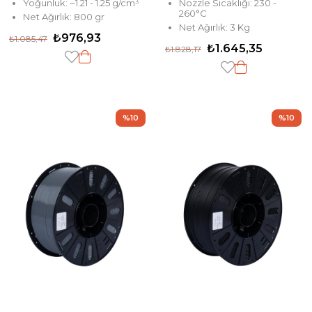
Yoğunluk: ~1.21 - 1.25 g/cm³
Nozzle Sıcaklığı: 230 -
260°C
Net Ağırlık: 800 gr
Net Ağırlık: 3 Kg
₺976,93
₺1.085,47
₺1.645,35
₺1.828,17
%10
%10