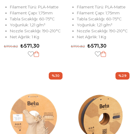
Filament Türü: PLA-Matte
Filament Türü: PLA-Matte
Filament Çapı: 1,75mm
Filament Çapı: 1,75mm
Tabla Sıcaklığı: 60-75°C
Tabla Sıcaklığı: 60-75°C
Yoğunluk: 1,21 g/m³
Yoğunluk: 1,21 g/m³
Nozzle Sıcaklığı: 190-210°C
Nozzle Sıcaklığı: 190-210°C
Net Ağırlık: 1 Kg
Net Ağırlık: 1 Kg
₺571,30
₺571,30
₺799,82
₺799,82
%30
%29