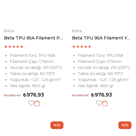
Beta
Beta
Beta TPU 95A Filament Purple
Beta TPU 95A Filament Yellow
★
★
★
★
★
★
★
★
★
★
Filament Türü: TPU-95A
Filament Türü: TPU-95A
Filament Çapı: 1,75mm
Filament Çapı: 1,75mm
Nozzle Sıcaklığı: 210-230°C
Nozzle Sıcaklığı: 210-230°C
Tabla Sıcaklığı: 60-75°C
Tabla Sıcaklığı: 60-75°C
Yoğunluk: ~1.21 - 1.25 g/cm³
Yoğunluk: ~1.21 - 1.25 g/cm³
Net Ağırlık: 800 gr
Net Ağırlık: 800 gr
₺976,93
₺976,93
₺1.085,47
₺1.085,47
%10
%10