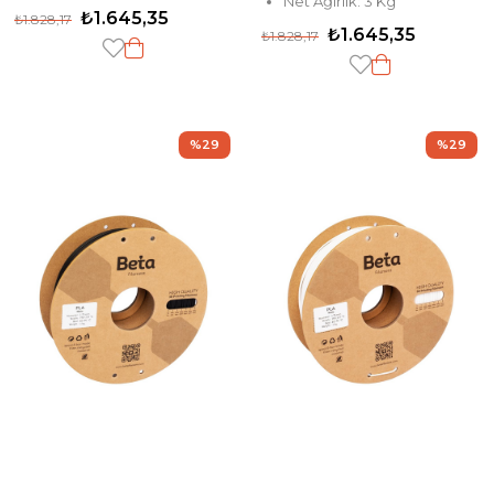
Net Ağırlık: 3 Kg
₺1.645,35
₺1.828,17
₺1.645,35
₺1.828,17
%29
%29