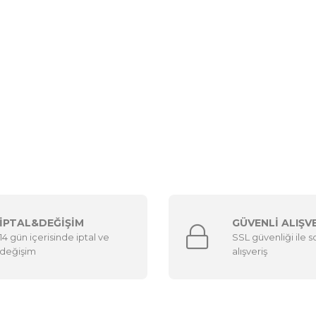
İPTAL&DEĞİŞİM
GÜVENLİ ALIŞV
14 gün içerisinde iptal ve
SSL güvenliği ile 
değişim
alışveriş