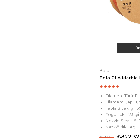
TÜ
Beta
Beta PLA Marble 
★
★
★
★
★
Filament Türü: P
Filament Çapı: 1
Tabla Sıcaklığı: 
Yoğunluk: 1,23 g
Nozzle Sıcaklığı:
Net Ağırlık: 1Kg
₺822,37
₺913,75