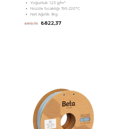
Yoğunluk: 1,23 g/m³
Nozzle Sıcaklığı: 190-220°C
Net Ağırlık: 1Kg
₺822,37
₺913,75