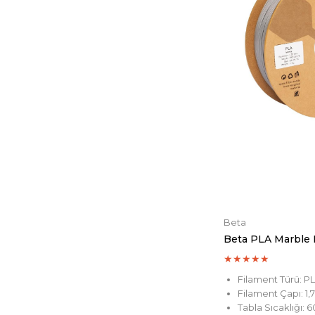
Beta
★
★
★
★
★
Filament Türü: P
Filament Çapı: 1
Tabla Sıcaklığı: 