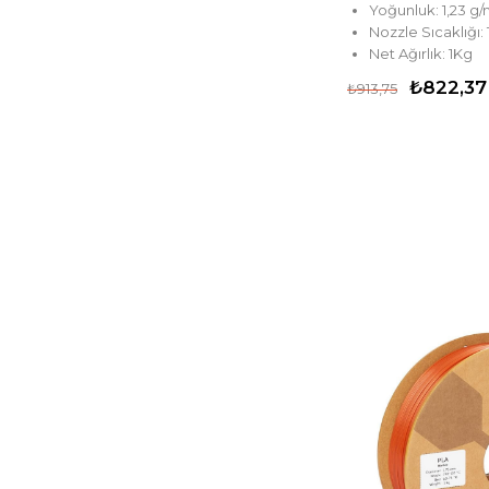
Yoğunluk: 1,23 g
Nozzle Sıcaklığı:
Net Ağırlık: 1Kg
₺822,37
₺913,75