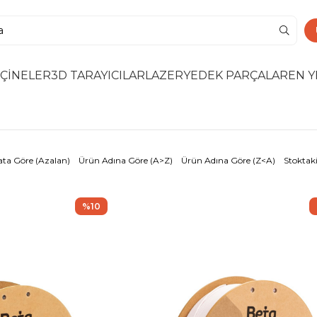
ÇİNELER
3D TARAYICILAR
LAZER
YEDEK PARÇALAR
EN Y
ata Göre (Azalan)
Ürün Adına Göre (A>Z)
Ürün Adına Göre (Z<A)
Stoktaki
%10