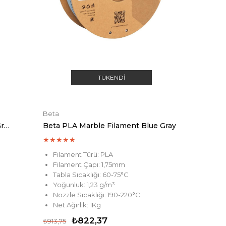
TÜKENDI
Beta
Beta PLA Marble Filament Light Green
Beta PLA Marble Filament Blue Gray
★
★
★
★
★
Filament Türü: PLA
Filament Çapı: 1,75mm
Tabla Sıcaklığı: 60-75°C
Yoğunluk: 1,23 g/m³
Nozzle Sıcaklığı: 190-220°C
Net Ağırlık: 1Kg
₺822,37
₺913,75