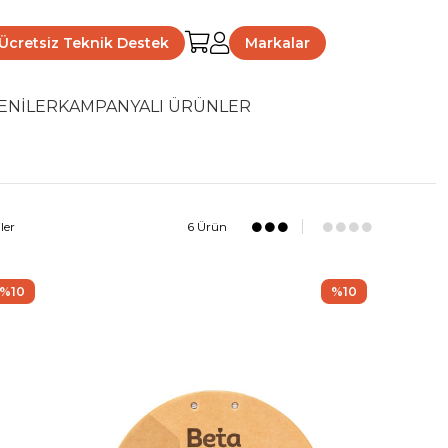
Ücretsiz Teknik Destek
Markalar
ENİLER
KAMPANYALI ÜRÜNLER
ler
6 Ürün
%10
%10