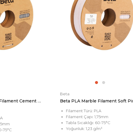
Beta
Beta PLA Marble Filament Cement Ash
Beta PLA Marble Filament Soft P
Filament Türü: PLA
Filament Çapı: 1,75mm
LA
Tabla Sıcaklığı: 60-75°C
,75mm
Yoğunluk: 1,23 g/m³
60-75°C