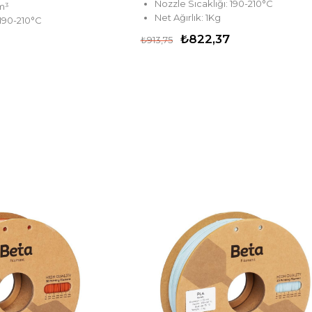
Nozzle Sıcaklığı: 190-210°C
/m³
Net Ağırlık: 1Kg
 190-210°C
₺822,37
₺913,75