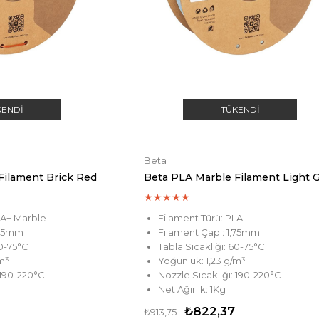
KENDI
TÜKENDI
Beta
Filament Brick Red
★
★
★
★
★
LA+ Marble
Filament Türü: PLA
,75mm
Filament Çapı: 1,75mm
60-75°C
Tabla Sıcaklığı: 60-75°C
/m³
Yoğunluk: 1,23 g/m³
 190-220°C
Nozzle Sıcaklığı: 190-220°C
Net Ağırlık: 1Kg
₺822,37
₺913,75