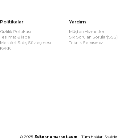
Politikalar
Yardım
Gizlilik Politikası
Müşteri Hizmetleri
Teslimat & İade
Sık Sorulan Sorular(SSS)
Mesafeli Satış Sözleşmesi
Teknik Servisimiz
KVKK
© 2025
3dteknomarket.com
- Tüm Hakları Saklıdır.