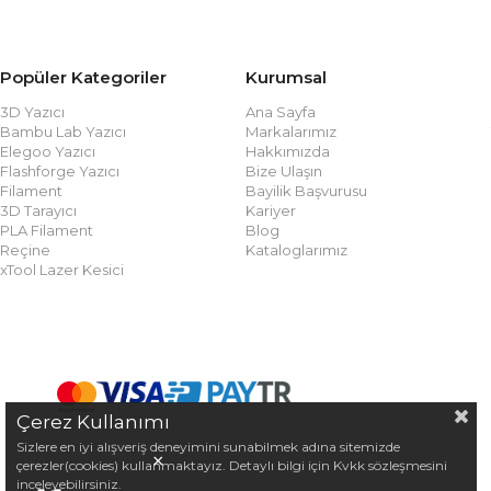
Popüler Kategoriler
Kurumsal
3D Yazıcı
Ana Sayfa
Bambu Lab Yazıcı
Markalarımız
Elegoo Yazıcı
Hakkımızda
Flashforge Yazıcı
Bize Ulaşın
Filament
Bayilik Başvurusu
3D Tarayıcı
Kariyer
PLA Filament
Blog
Reçine
Kataloglarımız
xTool Lazer Kesici
Çerez Kullanımı
Sizlere en iyi alışveriş deneyimini sunabilmek adına sitemizde
×
çerezler(cookies) kullanmaktayız. Detaylı bilgi için Kvkk sözleşmesini
inceleyebilirsiniz.