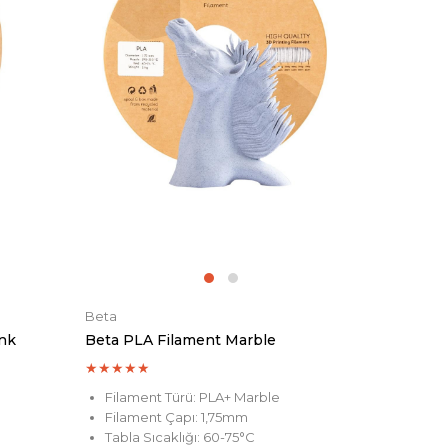
Beta
ink
Beta PLA Filament Marble
★
★
★
★
★
Filament Türü: PLA+ Marble
Filament Çapı: 1,75mm
Tabla Sıcaklığı: 60-75°C