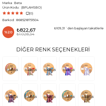
Marka
:
Beta
(BPLAMSBO)
(0)

Barkod
:
8685218751504
₺109,31
`den başlayan taksitlerle
₺822,67
%
20
₺1.028,34
İndirim
DIĞER RENK SEÇENEKLERI
Tükendi
Tükendi
Tükendi
Tükendi
Tükendi
Tükendi
Tükendi
Tükendi
Tükendi