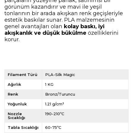
parçaların yüzeyine parlak, satinimsi bir
görünüm kazandırır ve mavi ile yeşil
tonlarının bir arada akışkan renk geçişleriyle
estetik baskılar sunar. PLA malzemesinin
genel avantajları olan
kolay baskı, iyi
akışkanlık ve düşük bükülme
özelliklerini
korur.
Filament Türü
PLA-Silk Magic
Ağırlık
1 KG
Renk
Bronz/Turuncu
Yoğunluk
1.21 g/cm³
Nozzle
190-210ºC
Sıcaklığı
Tabla Sıcaklığı
60-75ºC