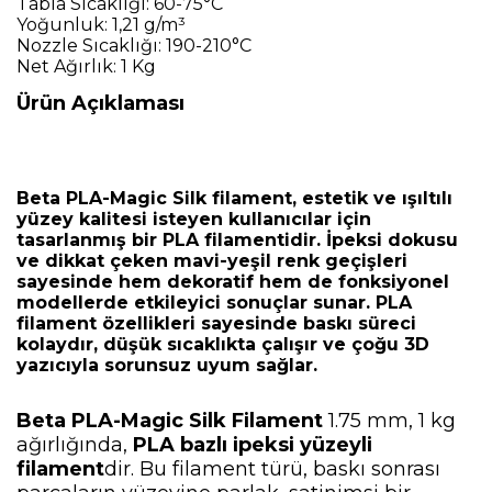
Tabla Sıcaklığı: 60-75°C
Yoğunluk: 1,21 g/m³
Nozzle Sıcaklığı: 190-210°C
Net Ağırlık: 1 Kg
Ürün Açıklaması
Beta PLA-Magic Silk filament,
estetik ve ışıltılı
yüzey kalitesi
isteyen kullanıcılar için
tasarlanmış bir PLA filamentidir. İpeksi dokusu
ve dikkat çeken mavi-yeşil renk geçişleri
sayesinde hem dekoratif hem de fonksiyonel
modellerde etkileyici sonuçlar sunar. PLA
filament özellikleri sayesinde baskı süreci
kolaydır, düşük sıcaklıkta çalışır ve çoğu 3D
yazıcıyla sorunsuz uyum sağlar.
Beta PLA-Magic Silk Filament
1.75 mm, 1 kg
ağırlığında,
PLA bazlı ipeksi yüzeyli
filament
dir. Bu filament türü, baskı sonrası