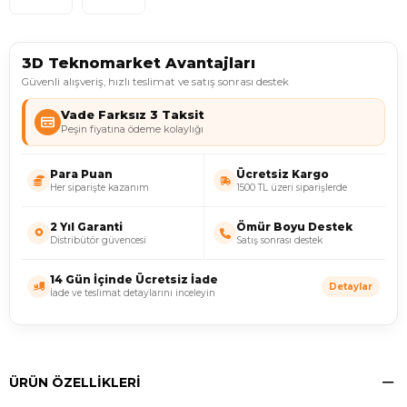
3D Teknomarket Avantajları
Güvenli alışveriş, hızlı teslimat ve satış sonrası destek
Vade Farksız 3 Taksit
Peşin fiyatına ödeme kolaylığı
Para Puan
Ücretsiz Kargo
Her siparişte kazanım
1500 TL üzeri siparişlerde
2 Yıl Garanti
Ömür Boyu Destek
Distribütör güvencesi
Satış sonrası destek
14 Gün İçinde Ücretsiz İade
Detaylar
İade ve teslimat detaylarını inceleyin
ÜRÜN ÖZELLIKLERI