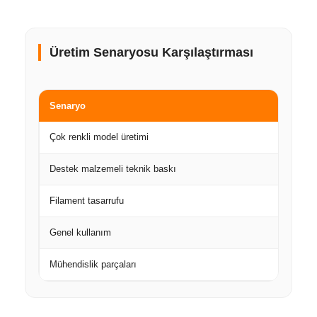
Üretim Senaryosu Karşılaştırması
Senaryo
Dah
Çok renkli model üretimi
Crea
Destek malzemeli teknik baskı
X2D
Filament tasarrufu
Crea
Genel kullanım
X2D
Mühendislik parçaları
X2D