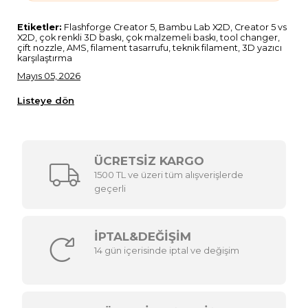
Etiketler:
Flashforge Creator 5, Bambu Lab X2D, Creator 5 vs
X2D, çok renkli 3D baskı, çok malzemeli baskı, tool changer,
çift nozzle, AMS, filament tasarrufu, teknik filament, 3D yazıcı
karşılaştırma
Mayıs 05, 2026
Listeye dön
ÜCRETSİZ KARGO
1500 TL ve üzeri tüm alışverişlerde
geçerli
İPTAL&DEĞİŞİM
14 gün içerisinde iptal ve değişim