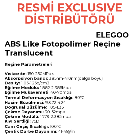
RESMİ EXCLUSIVE
DİSTRİBÜTÖRÜ
ELEGOO
ABS Like Fotopolimer Reçine
Translucent
Reçine Parametreleri
Viskozite:
150-250MPa·s
Absorpsiyon bandı:
385nm-410nm(dalga boyu)
Desity:
1.05-1.25g/cm3
Eğilme Modülü:
1.882-2.385Mpa
Eğilme Mukavemeti:
40-70mpa
T
ermal
Deformasyon Sıcaklığı:
80℃
Hacim Büzülmesi:
%3.72-4.24
Doğrusal Büzülme:
1.05-1.35
Çekme Dayanımı:
30-52mpa
Çekme Modülü:
1.779-2.385mpa
Kıyı Sertliği:
75D
Cam Geçiş Sıcaklığı:
100℃
Çentik Darbe Dayanımı:
41-48j/m