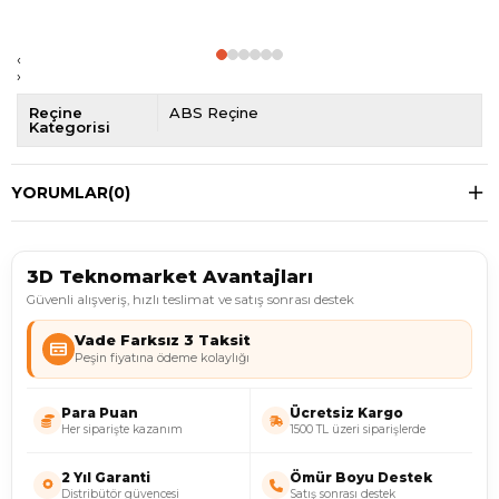
‹
›
Reçine
ABS Reçine
Kategorisi
YORUMLAR
(0)
3D Teknomarket Avantajları
Güvenli alışveriş, hızlı teslimat ve satış sonrası destek
Vade Farksız 3 Taksit
Peşin fiyatına ödeme kolaylığı
Para Puan
Ücretsiz Kargo
Her siparişte kazanım
1500 TL üzeri siparişlerde
2 Yıl Garanti
Ömür Boyu Destek
Distribütör güvencesi
Satış sonrası destek