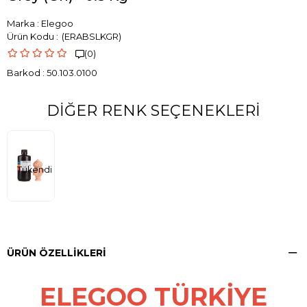
Marka
:
Elegoo
(ERABSLKGR)
(0)

Barkod
:
50.103.0100
DIĞER RENK SEÇENEKLERI
Tükendi
ÜRÜN ÖZELLIKLERI
ELEGOO TÜRKİYE