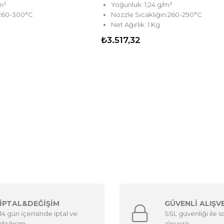
/m³
Yoğunluk: 1,24 g/m³
:260-300°C
Nozzle Sıcaklığın:260-290°C
Net Ağırlık: 1 Kg
₺3.517,32
İPTAL&DEĞİŞİM
GÜVENLİ ALIŞV
14 gün içerisinde iptal ve
SSL güvenliği ile 
değişim
alışveriş