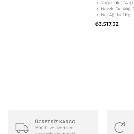
Yoğunluk: 1,24 g
Nozzle Sıcaklığı
Net Ağırlık: 1 Kg
₺3.517,32
ÜCRETSİZ KARGO
1500 TL ve üzeri tüm
alışverişlerde geçerli