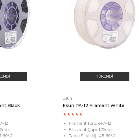
KENDI
TÜKENDI
Esun
ent Black
Esun PA-12 Filament White
★
★
★
★
★
PA-12
Filament Türü: ePA-12
,75mm
Filament Çapı: 1,75mm
45-60°C
Tabla Sıcaklığı: 45-60°C