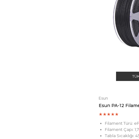
TÜ
Esun
Esun PA-12 Filam
★
★
★
★
★
Filament Türü: e
Filament Çapı: 1
Tabla Sıcaklığı: 