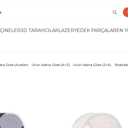
ÇİNELER
3D TARAYICILAR
LAZER
YEDEK PARÇALAR
EN Y
ata Göre (Azalan)
Ürün Adına Göre (A>Z)
Ürün Adına Göre (Z<A)
Stoktaki