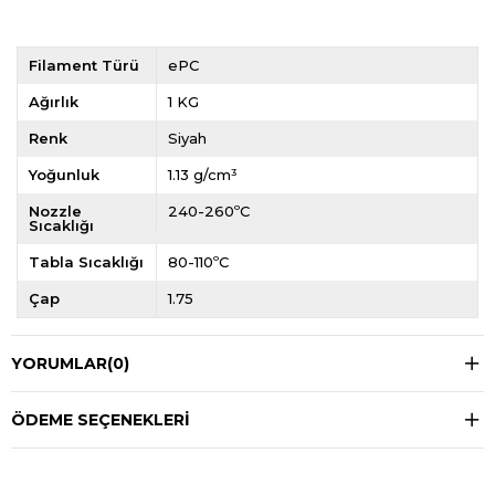
Filament Türü
ePC
Ağırlık
1 KG
Renk
Siyah
Yoğunluk
1.13 g/cm³
Nozzle
240-260ºC
Sıcaklığı
Tabla Sıcaklığı
80-110ºC
Çap
1.75
YORUMLAR
(0)
ÖDEME SEÇENEKLERI