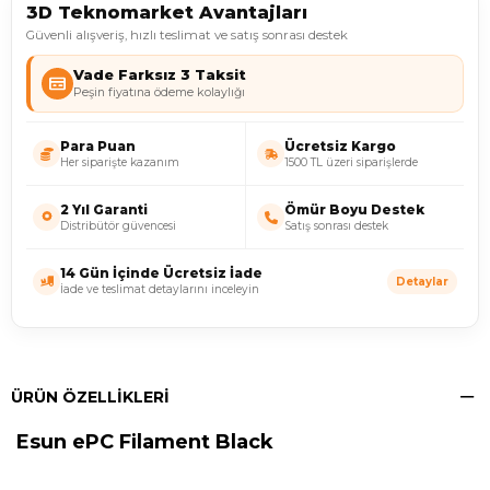
3D Teknomarket Avantajları
Güvenli alışveriş, hızlı teslimat ve satış sonrası destek
Vade Farksız 3 Taksit
Peşin fiyatına ödeme kolaylığı
Para Puan
Ücretsiz Kargo
Her siparişte kazanım
1500 TL üzeri siparişlerde
2 Yıl Garanti
Ömür Boyu Destek
Distribütör güvencesi
Satış sonrası destek
14 Gün İçinde Ücretsiz İade
Detaylar
İade ve teslimat detaylarını inceleyin
ÜRÜN ÖZELLIKLERI
Esun ePC Filament Black