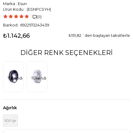
Marka
:
Esun
(ESNPCSYH)
(0)

Barkod
:
6922572243439
₺1.142,66
₺151,82
`den başlayan taksitlerle
DIĞER RENK SEÇENEKLERI
Tükendi
Tükendi
Ağırlık
500 gr