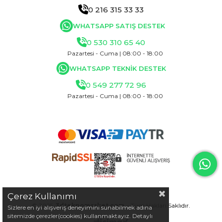
0 216 315 33 33
WHATSAPP SATIŞ DESTEK
0 530 310 65 40
Pazartesi - Cuma | 08:00 - 18:00
WHATSAPP TEKNİK DESTEK
0 549 277 72 96
Pazartesi - Cuma | 08:00 - 18:00
Çerez Kullanımı
© 2025
3dteknomarket.com
- Tüm Hakları Saklıdır.
Sizlere en iyi alışveriş deneyimini sunabilmek adına
sitemizde çerezler(cookies) kullanmaktayız. Detaylı