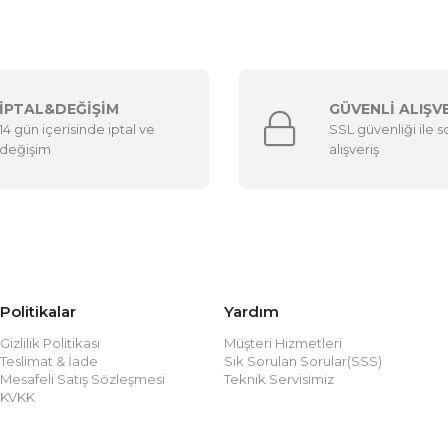
İPTAL&DEĞİŞİM
GÜVENLİ ALIŞV
14 gün içerisinde iptal ve
SSL güvenliği ile 
değişim
alışveriş
Politikalar
Yardım
Gizlilik Politikası
Müşteri Hizmetleri
Teslimat & İade
Sık Sorulan Sorular(SSS)
Mesafeli Satış Sözleşmesi
Teknik Servisimiz
KVKK