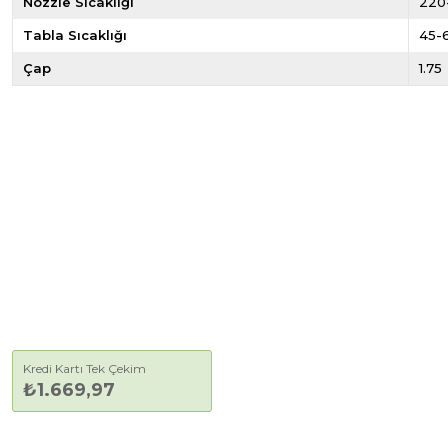
Nozzle Sıcaklığı
220
Tabla Sıcaklığı
45-
Çap
1.75
Kredi Kartı Tek Çekim
₺1.669,97