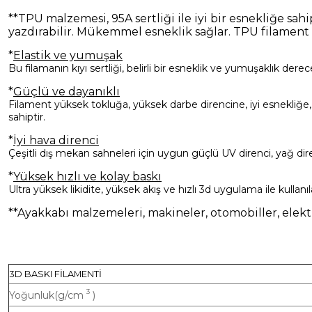
**TPU malzemesi, 95A sertliği ile iyi bir esnekliğe sah
yazdırabilir. Mükemmel esneklik sağlar. TPU filament 
*
Elastik ve yumuşak
Bu filamanın kıyı sertliği, belirli bir esneklik ve yumuşaklık der
*
Güçlü ve dayanıklı
Filament yüksek tokluğa, yüksek darbe direncine, iyi esnekliğe
sahiptir.
*
İyi hava direnci
Çeşitli dış mekan sahneleri için uygun güçlü UV direnci, yağ dir
*
Yüksek hızlı ve kolay baskı
Ultra yüksek likidite, yüksek akış ve hızlı 3d uygulama ile kullanıla
**Ayakkabı malzemeleri, makineler, otomobiller, elektron
PARAMETRE Ö
3D BASKI FİLAMENTİ
3
Yoğunluk(g/cm
)