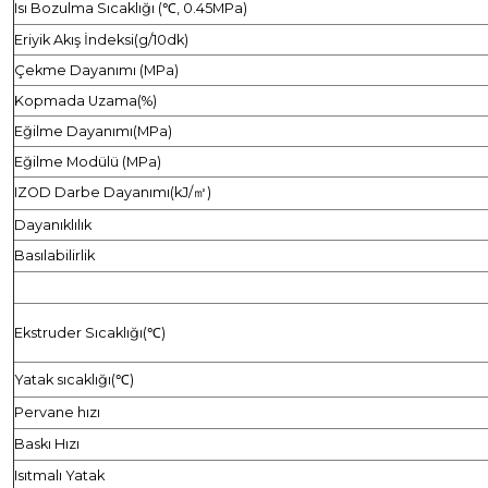
Isı Bozulma Sıcaklığı (℃, 0.45MPa)
Eriyik Akış İndeksi(g/10dk)
Çekme Dayanımı (MPa)
Kopmada Uzama(%)
Eğilme Dayanımı(MPa)
Eğilme Modülü (MPa)
IZOD Darbe Dayanımı(kJ/㎡)
Dayanıklılık
Basılabilirlik
ÖNERİLEN YAZDIRM
Ekstruder Sıcaklığı(℃)
Yatak sıcaklığı(℃)
Pervane hızı
Baskı Hızı
Isıtmalı Yatak