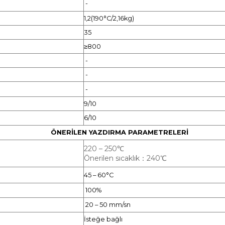
-
1,2(190°C/2,16kg)
35
≥800
-
-
-
9/10
6/10
A PARAMETRELERİ
220 – 250℃
Önerilen sıcaklık：240℃
45 – 60°C
100%
20 – 50 mm/sn
İsteğe bağlı