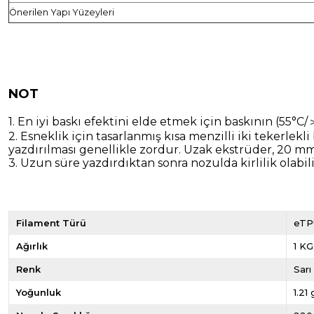
Önerilen Yapı Yüzeyleri
NOT
1. En iyi baskı efektini elde etmek için baskının (55°C
2. Esneklik için tasarlanmış kısa menzilli iki tekerl
yazdırılması genellikle zordur. Uzak ekstrüder, 20 m
3. Uzun süre yazdırdıktan sonra nozulda kirlilik olabil
Filament Türü
eTP
Ağırlık
1 KG
Renk
Sarı
Yoğunluk
1.21