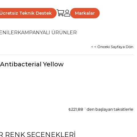
Ücretsiz Teknik Destek
Markalar
ENİLER
KAMPANYALI ÜRÜNLER
< < Önceki Sayfaya Dön
ntibacterial Yellow
₺221,88
`den başlayan taksitlerle
R RENK SEÇENEKLERI