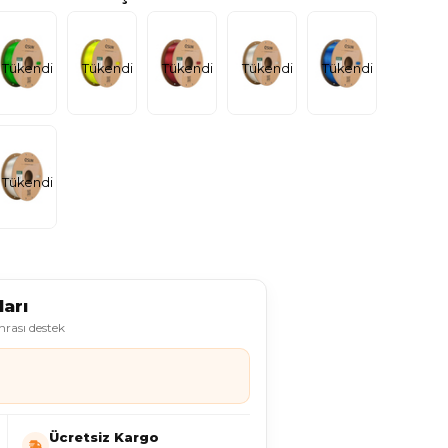
Tükendi
Tükendi
Tükendi
Tükendi
Tükendi
Tükendi
arı
onrası destek
Ücretsiz Kargo