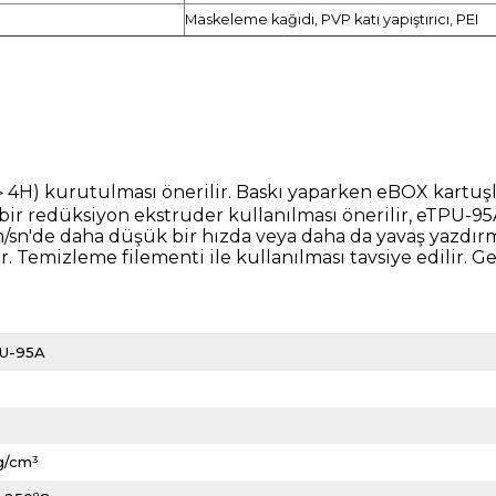
Maskeleme kağıdı, PVP katı yapıştırıcı, PEI
/＞4H) kurutulması önerilir. Baskı yaparken eBOX kartuşlar
ekli bir redüksiyon ekstruder kullanılması önerilir, eTP
m/sn'de daha düşük bir hızda veya daha da yavaş yazdırm
ir. Temizleme filementi ile kullanılması tavsiye edilir. G
U-95A
 g/cm³