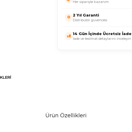
Her siparişte kazanım
2 Yıl Garanti
Distribütör güvencesi
14 Gün İçinde Ücretsiz İade
İade ve teslimat detaylarını inceleyin
KLERI
Ürün Özellikleri