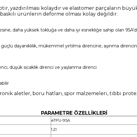
iptir, yazdırılması kolaydır ve elastomer parçaların büyü
baskılı ürünlerin deforme olması kolay değildir.
ecesine, daha yüksek tokluğa ve daha iyi esnekliğe sahip olan 95A'dı
,
güçlü dayanıklılık,
mükemmel yırtılma direncine, aşınma direncine
enci, düşük sıcaklık direnci ve yaşlanma direnci
bilir
ik aletler, boru hatları, spor malzemeleri, tıbbi protezl
ZELLİKLERİ
eTPU-95A
1.21