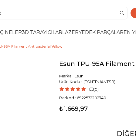
ÇİNELER
3D TARAYICILAR
LAZER
YEDEK PARÇALAR
EN Y
-95A Filament Antibacterial Yellow
Esun TPU-95A Filament A
Marka
:
Esun
(ESNTPUANTSR)
(0)

Barkod
:
6922572202740
₺1.669,97
DIĞE