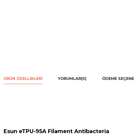
ÜRÜN ÖZELLIKLERI
YORUMLAR
(0)
ÖDEME SEÇENE
Esun eTPU-95A Filament Antibacteria