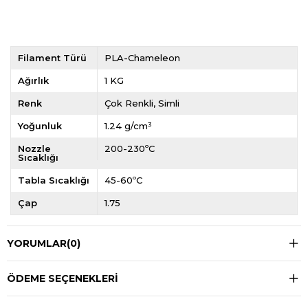
Filament Türü
PLA-Chameleon
Ağırlık
1 KG
Renk
Çok Renkli
Simli
Yoğunluk
1.24 g/cm³
Nozzle
200-230ºC
Sıcaklığı
Tabla Sıcaklığı
45-60ºC
Çap
1.75
YORUMLAR
(0)
ÖDEME SEÇENEKLERI