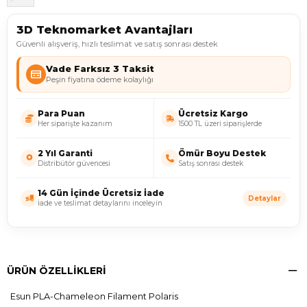
3D Teknomarket Avantajları
Güvenli alışveriş, hızlı teslimat ve satış sonrası destek
Vade Farksız 3 Taksit
Peşin fiyatına ödeme kolaylığı
Para Puan
Ücretsiz Kargo
Her siparişte kazanım
1500 TL üzeri siparişlerde
2 Yıl Garanti
Ömür Boyu Destek
Distribütör güvencesi
Satış sonrası destek
14 Gün İçinde Ücretsiz İade
Detaylar
İade ve teslimat detaylarını inceleyin
ÜRÜN ÖZELLIKLERI
Esun PLA-Chameleon Filament Polaris