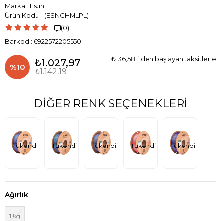
Marka
:
Esun
(ESNCHMLPL)
(0)

Barkod
:
6922572205550
₺136,58
`den başlayan taksitlerle
₺1.027,97
%
10
₺1.142,19
İndirim
DIĞER RENK SEÇENEKLERI
Tükendi
Tükendi
Tükendi
Tükendi
Tükendi
Ağırlık
1 kg