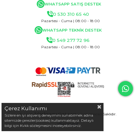
WHATSAPP SATIŞ DESTEK
0 530 310 65 40
Pazartesi - Cuma | 08:00 - 18:00
WHATSAPP TEKNİK DESTEK
0 549 277 72 96
Pazartesi - Cuma | 08:00 - 18:00
Çerez Kullanımı
© 2025
3dteknomarket.com
- Tüm Hakları Saklıdır.
Sizlere en iyi alışveriş deneyimini sunabilmek adına
sitemizde çerezler(cookies) kullanmaktayız. Detaylı
bilgi için Kvkk sözleşmesini inceleyebilirsiniz.