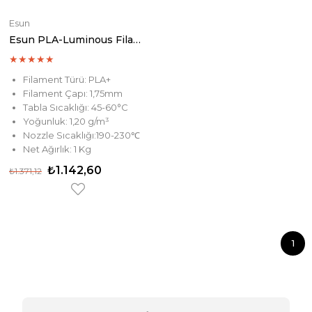
Esun
Esun PLA-Luminous Filament Purple
★
★
★
★
★
Filament Türü: PLA+
Filament Çapı: 1,75mm
Tabla Sıcaklığı: 45-60°C
Yoğunluk: 1,20 g/m³
Nozzle Sıcaklığı:190-230℃
Net Ağırlık: 1 Kg
₺1.142,60
₺1.371,12
1