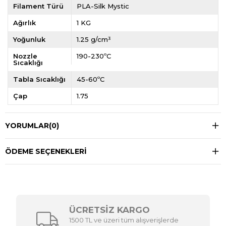
Filament Türü
PLA-Silk Mystic
Ağırlık
1 KG
Yoğunluk
1.25 g/cm³
Nozzle
190-230ºC
Sıcaklığı
Tabla Sıcaklığı
45-60ºC
Çap
1.75
YORUMLAR
(0)
ÖDEME SEÇENEKLERI
ÜCRETSİZ KARGO
1500 TL ve üzeri tüm alışverişlerde