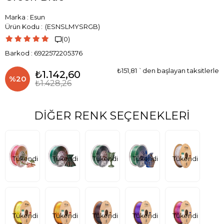
Marka
:
Esun
(ESNSLMYSRGB)
(0)

Barkod
:
6922572205376
₺151,81
`den başlayan taksitlerle
₺1.142,60
%
20
₺1.428,26
İndirim
DIĞER RENK SEÇENEKLERI
Tükendi
Tükendi
Tükendi
Tükendi
Tükendi
Tükendi
Tükendi
Tükendi
Tükendi
Tükendi