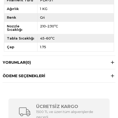
Filament Türü
PLA-ST
Ağırlık
1 KG
Renk
Gri
Nozzle
210-230ºC
Sıcaklığı
Tabla Sıcaklığı
45-60ºC
Çap
1.75
YORUMLAR
(0)
ÖDEME SEÇENEKLERI
ÜCRETSİZ KARGO
1500 TL ve üzeri tüm alışverişlerde
geçerli