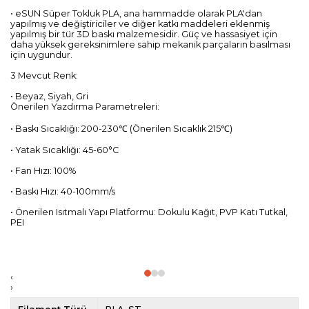
• eSUN Süper Tokluk PLA, ana hammadde olarak PLA'dan
yapılmış ve değiştiriciler ve diğer katkı maddeleri eklenmiş
yapılmış bir tür 3D baskı malzemesidir. Güç ve hassasiyet için
daha yüksek gereksinimlere sahip mekanik parçaların basılması
için uygundur.
3 Mevcut Renk:
• Beyaz, Siyah, Gri
Önerilen Yazdırma Parametreleri:
• Baskı Sıcaklığı: 200-230℃ (Önerilen Sıcaklık 215℃)
• Yatak Sıcaklığı: 45-60°C
• Fan Hızı: 100%
• Baskı Hızı: 40-100mm/s
• Önerilen Isıtmalı Yapı Platformu: Dokulu Kağıt, PVP Katı Tutkal,
PEI
‹
›