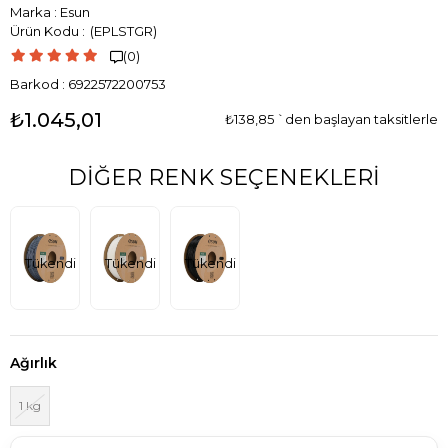
Marka
:
Esun
(EPLSTGR)
(0)

Barkod
:
6922572200753
₺1.045,01
₺138,85
`den başlayan taksitlerle
DIĞER RENK SEÇENEKLERI
Tükendi
Tükendi
Tükendi
Ağırlık
1 kg