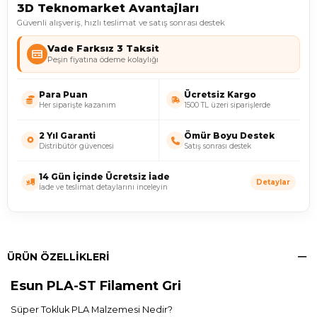
3D Teknomarket Avantajları
Güvenli alışveriş, hızlı teslimat ve satış sonrası destek
Vade Farksız 3 Taksit
Peşin fiyatına ödeme kolaylığı
Para Puan
Ücretsiz Kargo
Her siparişte kazanım
1500 TL üzeri siparişlerde
2 Yıl Garanti
Ömür Boyu Destek
Distribütör güvencesi
Satış sonrası destek
14 Gün İçinde Ücretsiz İade
Detaylar
İade ve teslimat detaylarını inceleyin
ÜRÜN ÖZELLIKLERI
Esun PLA-ST Filament Gri
Süper Tokluk PLA Malzemesi Nedir?