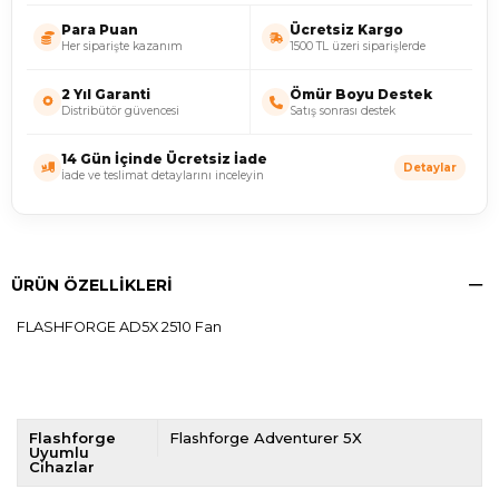
Para Puan
Ücretsiz Kargo
Her siparişte kazanım
1500 TL üzeri siparişlerde
2 Yıl Garanti
Ömür Boyu Destek
Distribütör güvencesi
Satış sonrası destek
14 Gün İçinde Ücretsiz İade
Detaylar
İade ve teslimat detaylarını inceleyin
ÜRÜN ÖZELLIKLERI
FLASHFORGE AD5X 2510 Fan
Flashforge
Flashforge Adventurer 5X
Uyumlu
Cihazlar