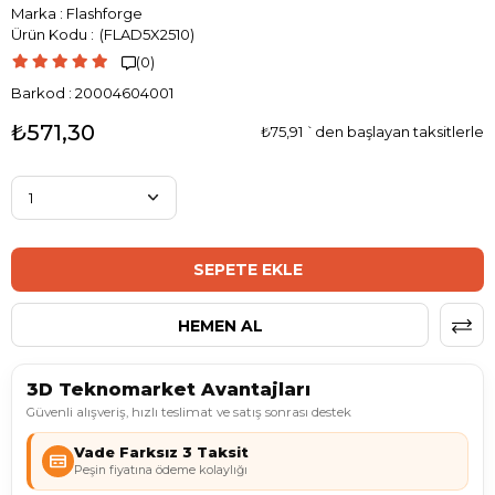
Marka
:
Flashforge
(FLAD5X2510)
(0)

Barkod
:
20004604001
₺571,30
₺75,91
`den başlayan taksitlerle
3D Teknomarket Avantajları
Güvenli alışveriş, hızlı teslimat ve satış sonrası destek
Vade Farksız 3 Taksit
Peşin fiyatına ödeme kolaylığı