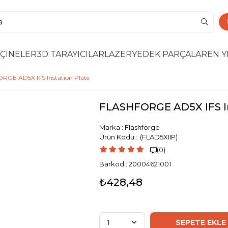
ÇİNELER
3D TARAYICILAR
LAZER
YEDEK PARÇALAR
EN Y
RGE AD5X IFS Instation Plate
FLASHFORGE AD5X IFS In
Marka
:
Flashforge
(FLAD5XIIP)
(0)

Barkod
:
20004621001
₺428,48