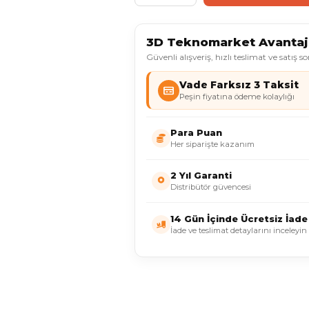
3D Teknomarket Avantajl
Güvenli alışveriş, hızlı teslimat ve satış s
Vade Farksız 3 Taksit
Peşin fiyatına ödeme kolaylığı
Para Puan
Her siparişte kazanım
2 Yıl Garanti
Distribütör güvencesi
14 Gün İçinde Ücretsiz İade
İade ve teslimat detaylarını inceleyin