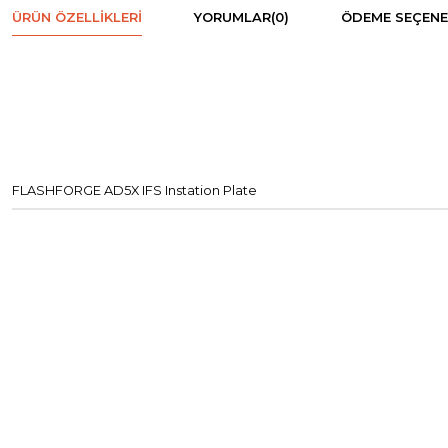
ÜRÜN ÖZELLIKLERI
YORUMLAR
(0)
ÖDEME SEÇENE
FLASHFORGE AD5X IFS Instation Plate