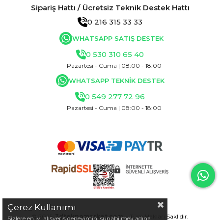
Sipariş Hattı / Ücretsiz Teknik Destek Hattı
0 216 315 33 33
WHATSAPP SATIŞ DESTEK
0 530 310 65 40
Pazartesi - Cuma | 08:00 - 18:00
WHATSAPP TEKNİK DESTEK
0 549 277 72 96
Pazartesi - Cuma | 08:00 - 18:00
Çerez Kullanımı
© 2025
3dteknomarket.com
- Tüm Hakları Saklıdır.
Sizlere en iyi alışveriş deneyimini sunabilmek adına