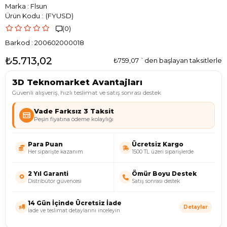
Marka
:
Flsun
(FYUSD)
(0)

Barkod
:
200602000018
₺5.713,02
₺759,07
`den başlayan taksitlerle
3D Teknomarket Avantajları
Güvenli alışveriş, hızlı teslimat ve satış sonrası destek
Vade Farksız 3 Taksit
Peşin fiyatına ödeme kolaylığı
Para Puan
Ücretsiz Kargo
Her siparişte kazanım
1500 TL üzeri siparişlerde
2 Yıl Garanti
Ömür Boyu Destek
Distribütör güvencesi
Satış sonrası destek
14 Gün İçinde Ücretsiz İade
Detaylar
İade ve teslimat detaylarını inceleyin