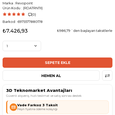
Marka
:
Revopoint
(RDATRNTII)
(0)

Barkod
:
6975577880178
₺7.426,93
₺986,79
`den başlayan taksitlerle
3D Teknomarket Avantajları
Güvenli alışveriş, hızlı teslimat ve satış sonrası destek
Vade Farksız 3 Taksit
Peşin fiyatına ödeme kolaylığı