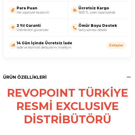
Para Puan
Ücretsiz Kargo
Her siparişte kazanım
1500 TL üzeri siparişlerde
2 Yıl Garanti
Ömür Boyu Destek
Distribütör güvencesi
Satış sonrası destek
14 Gün İçinde Ücretsiz İade
Detaylar
İade ve teslimat detaylarını inceleyin
ÜRÜN ÖZELLIKLERI
REVOPOINT TÜRKİYE
RESMİ EXCLUSIVE
DİSTRİBÜTÖRÜ