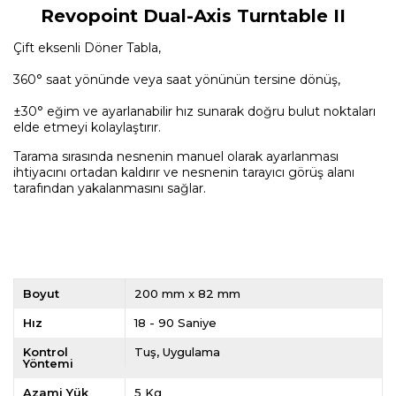
Revopoint Dual-Axis Turntable II
Çift eksenli Döner Tabla,
360° saat yönünde veya saat yönünün tersine dönüş,
±30° eğim ve ayarlanabilir hız sunarak doğru bulut noktaları
elde etmeyi kolaylaştırır.
Tarama sırasında nesnenin manuel olarak ayarlanması
ihtiyacını ortadan kaldırır ve nesnenin tarayıcı görüş alanı
tarafından yakalanmasını sağlar.
Boyut
200 mm x 82 mm
Hız
18 - 90 Saniye
Kontrol
Tuş
Uygulama
Yöntemi
Azami Yük
5 Kg