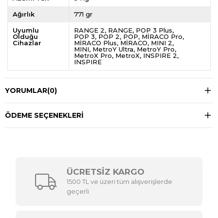
Ağırlık
771 gr
Uyumlu
RANGE 2
RANGE
POP 3 Plus
Olduğu
POP 3
POP 2
POP
MİRACO Pro
Cihazlar
MİRACO Plus
MİRACO
MINI 2
MINI
MetroY Ultra
MetroY Pro
MetroX Pro
MetroX
INSPIRE 2
INSPIRE
YORUMLAR
(0)
ÖDEME SEÇENEKLERI
ÜCRETSİZ KARGO
1500 TL ve üzeri tüm alışverişlerde
geçerli