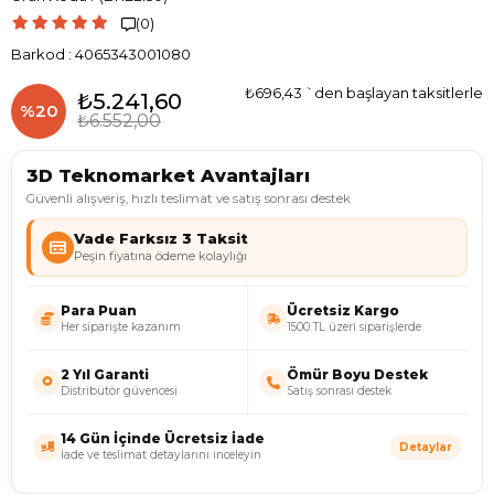
(0)

Barkod
:
4065343001080
₺696,43
`den başlayan taksitlerle
₺5.241,60
%
20
₺6.552,00
İndirim
3D Teknomarket Avantajları
Güvenli alışveriş, hızlı teslimat ve satış sonrası destek
Vade Farksız 3 Taksit
Peşin fiyatına ödeme kolaylığı
Para Puan
Ücretsiz Kargo
Her siparişte kazanım
1500 TL üzeri siparişlerde
2 Yıl Garanti
Ömür Boyu Destek
Distribütör güvencesi
Satış sonrası destek
14 Gün İçinde Ücretsiz İade
Detaylar
İade ve teslimat detaylarını inceleyin