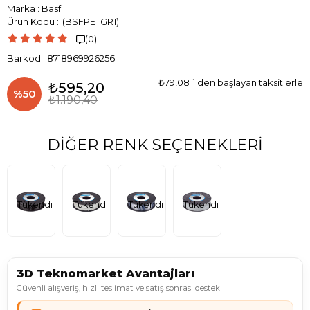
Marka
:
Basf
(BSFPETGR1)
(0)

Barkod
:
8718969926256
₺79,08
`den başlayan taksitlerle
₺595,20
%
50
₺1.190,40
İndirim
DIĞER RENK SEÇENEKLERI
Tükendi
Tükendi
Tükendi
Tükendi
3D Teknomarket Avantajları
Güvenli alışveriş, hızlı teslimat ve satış sonrası destek