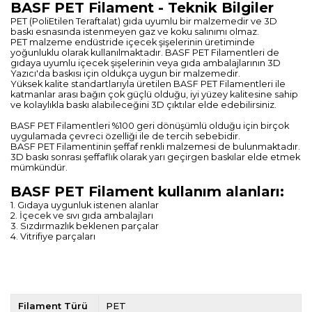
BASF PET Filament - Teknik Bilgiler
PET (PoliEtilen Teraftalat) gıda uyumlu bir malzemedir ve 3D
baskı esnasında istenmeyen gaz ve koku salınımı olmaz.
PET malzeme endüstride içecek şişelerinin üretiminde
yoğunluklu olarak kullanılmaktadır. BASF PET Filamentleri de
gıdaya uyumlu içecek şişelerinin veya gıda ambalajlarının 3D
Yazıcı'da baskısı için oldukça uygun bir malzemedir.
Yüksek kalite standartlarıyla üretilen BASF PET Filamentleri ile
katmanlar arası bağın çok güçlü olduğu, iyi yüzey kalitesine sahip
ve kolaylıkla baskı alabileceğini 3D çıktılar elde edebilirsiniz.
BASF PET Filamentleri %100 geri dönüşümlü olduğu için birçok
uygulamada çevreci özelliği ile de tercih sebebidir.
BASF PET Filamentinin şeffaf renkli malzemesi de bulunmaktadır.
3D baskı sonrası şeffaflık olarak yarı geçirgen baskılar elde etmek
mümkündür.
BASF PET Filament kullanım alanları:
1. Gıdaya uygunluk istenen alanlar
2. İçecek ve sıvı gıda ambalajları
3. Sızdırmazlık beklenen parçalar
4. Vitrifiye parçaları
Filament Türü
PET