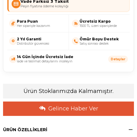
Vade Farksız 3 Taksit
Peşin fiyatına ödeme kolaylığı
Para Puan
Ücretsiz Kargo
Her siparişte kazanım
1500 TL üzeri siparişlerde
2 Yıl Garanti
Ömür Boyu Destek
Distribütör güvencesi
Satış sonrası destek
14 Gün İçinde Ücretsiz İade
Detaylar
İade ve teslimat detaylarını inceleyin
Ürün Stoklarımızda Kalmamıştır.
Gelince Haber Ver
ÜRÜN ÖZELLIKLERI