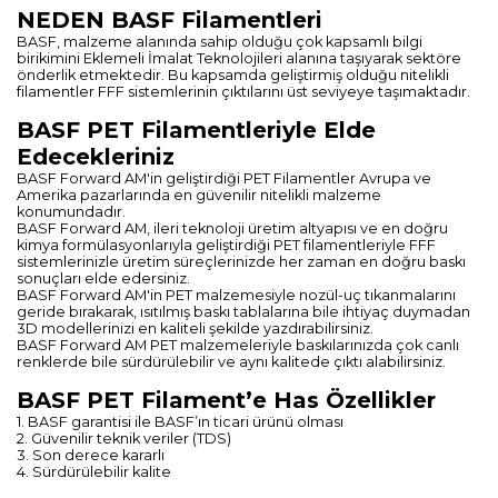
NEDEN BASF Filamentleri
BASF, malzeme alanında sahip olduğu çok kapsamlı bilgi
birikimini Eklemeli İmalat Teknolojileri alanına taşıyarak sektöre
önderlik etmektedir. Bu kapsamda geliştirmiş olduğu nitelikli
filamentler FFF sistemlerinin çıktılarını üst seviyeye taşımaktadır.
BASF PET Filamentleriyle Elde
Edecekleriniz
BASF Forward AM'in geliştirdiği PET Filamentler Avrupa ve
Amerika pazarlarında en güvenilir nitelikli malzeme
konumundadır.
BASF Forward AM, ileri teknoloji üretim altyapısı ve en doğru
kimya formülasyonlarıyla geliştirdiği PET filamentleriyle FFF
sistemlerinizle üretim süreçlerinizde her zaman en doğru baskı
sonuçları elde edersiniz.
BASF Forward AM'in PET malzemesiyle nozül-uç tıkanmalarını
geride bırakarak, ısıtılmış baskı tablalarına bile ihtiyaç duymadan
3D modellerinizi en kaliteli şekilde yazdırabilirsiniz.
BASF Forward AM PET malzemeleriyle baskılarınızda çok canlı
renklerde bile sürdürülebilir ve aynı kalitede çıktı alabilirsiniz.
BASF PET Filament’e Has Özellikler
1. BASF garantisi ile BASF’ın ticari ürünü olması
2. Güvenilir teknik veriler (TDS)
3. Son derece kararlı
4. Sürdürülebilir kalite