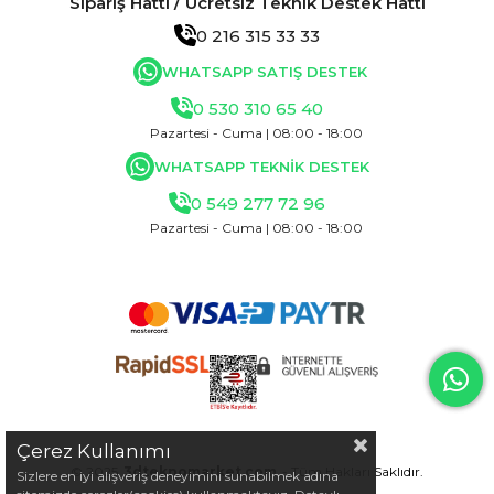
Sipariş Hattı / Ücretsiz Teknik Destek Hattı
0 216 315 33 33
WHATSAPP SATIŞ DESTEK
0 530 310 65 40
Pazartesi - Cuma | 08:00 - 18:00
WHATSAPP TEKNİK DESTEK
0 549 277 72 96
Pazartesi - Cuma | 08:00 - 18:00
Çerez Kullanımı
© 2025
3dteknomarket.com
- Tüm Hakları Saklıdır.
Sizlere en iyi alışveriş deneyimini sunabilmek adına