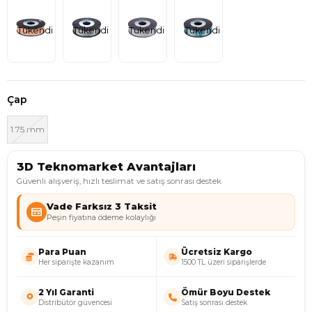
Tükendi
Tükendi
Tükendi
Tükendi
Çap
1.75 mm
3D Teknomarket Avantajları
Güvenli alışveriş, hızlı teslimat ve satış sonrası destek
Vade Farksız 3 Taksit
Peşin fiyatına ödeme kolaylığı
Para Puan
Ücretsiz Kargo
Her siparişte kazanım
1500 TL üzeri siparişlerde
2 Yıl Garanti
Ömür Boyu Destek
Distribütör güvencesi
Satış sonrası destek