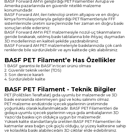
BASF Forward AM'in geliştirdiği PET Filamentler Avrupa ve
Amerika pazarlarında en güvenilir nitelikli malzeme
konumundadır.
BASF Forward AM, ileri teknoloji üretim altyapısı ve en doğru
kimya formülasyonlarıyla geliştirdiği PET filamentleriyle FFF
sistemlerinizle üretim süreçlerinizde her zaman en doğru baskı
sonuçları elde edersiniz.
BASF Forward AM'in PET malzemesiyle nozül-uç tıkanmalarını
geride bırakarak, ısıtılmış baskı tablalarına bile ihtiyaç duymadan
3D modellerinizi en kaliteli şekilde yazdırabilirsiniz.
BASF Forward AM PET malzemeleriyle baskılarınızda çok canlı
renklerde bile sürdürülebilir ve aynı kalitede çıktı alabilirsiniz.
BASF PET Filament’e Has Özellikler
1. BASF garantisi ile BASF’ın ticari ürünü olması
2. Güvenilir teknik veriler (TDS)
3. Son derece kararlı
4. Sürdürülebilir kalite
BASF PET Filament - Teknik Bilgiler
PET (PoliEtilen Teraftalat) gıda uyumlu bir malzemedir ve 3D
baskı esnasında istenmeyen gaz ve koku salınımı olmaz.
PET malzeme endüstride içecek şişelerinin üretiminde
yoğunluklu olarak kullanılmaktadır. BASF PET Filamentleri de
gıdaya uyumlu içecek şişelerinin veya gıda ambalajlarının 3D
Yazıcı'da baskısı için oldukça uygun bir malzemedir.
Yüksek kalite standartlarıyla üretilen BASF PET Filamentleri ile
katmanlar arası bağın çok güçlü olduğu, iyi yüzey kalitesine sahip
ve kolaylıkla baskı alabileceğini 3D çıktılar elde edebilirsiniz.