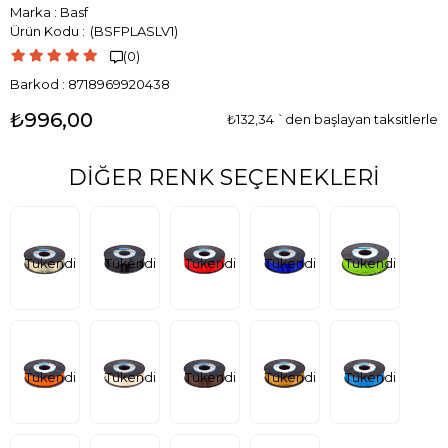
Marka
:
Basf
(BSFPLASLV1)
(0)

Barkod
:
8718969920438
₺996,00
₺132,34
`den başlayan taksitlerle
DIĞER RENK SEÇENEKLERI
Tükendi
Tükendi
Tükendi
Tükendi
Tükendi
Tükendi
Tükendi
Tükendi
Tükendi
Tükendi