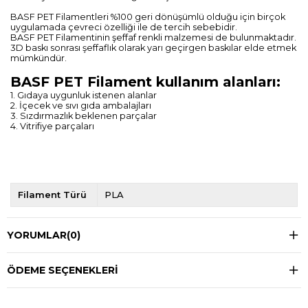
BASF PET Filamentleri %100 geri dönüşümlü olduğu için birçok
uygulamada çevreci özelliği ile de tercih sebebidir.
BASF PET Filamentinin şeffaf renkli malzemesi de bulunmaktadır.
3D baskı sonrası şeffaflık olarak yarı geçirgen baskılar elde etmek
mümkündür.
BASF PET Filament kullanım alanları:
1. Gıdaya uygunluk istenen alanlar
2. İçecek ve sıvı gıda ambalajları
3. Sızdırmazlık beklenen parçalar
4. Vitrifiye parçaları
Filament Türü
PLA
YORUMLAR
(0)
ÖDEME SEÇENEKLERI