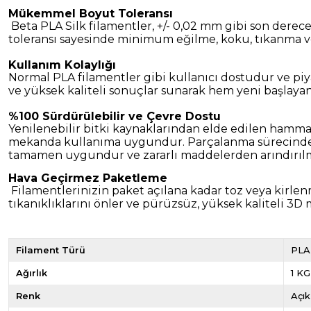
Mükemmel Boyut Toleransı
Beta PLA Silk filamentler, +/- 0,02 mm gibi son derece 
toleransı sayesinde minimum eğilme, koku, tıkanma v
Kullanım Kolaylığı
Normal PLA filamentler gibi kullanıcı dostudur ve pi
ve yüksek kaliteli sonuçlar sunarak hem yeni başlayanl
%100 Sürdürülebilir ve Çevre Dostu
Yenilenebilir bitki kaynaklarından elde edilen hammadd
mekanda kullanıma uygundur. Parçalanma sürecinde çe
tamamen uygundur ve zararlı maddelerden arındırılm
Hava Geçirmez Paketleme
Filamentlerinizin paket açılana kadar toz veya kirle
tıkanıklıklarını önler ve pürüzsüz, yüksek kaliteli 3D
Filament Türü
PLA-
Ağırlık
1 KG
Renk
Açı