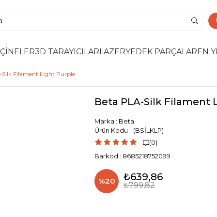
ÇİNELER
3D TARAYICILAR
LAZER
YEDEK PARÇALAR
EN Y
Silk Filament Light Purple
Beta PLA-Silk Filament 
Marka
:
Beta
(BSİLKLP)
(0)

Barkod
:
8685218752099
₺639,86
%
20
₺799,82
İndirim