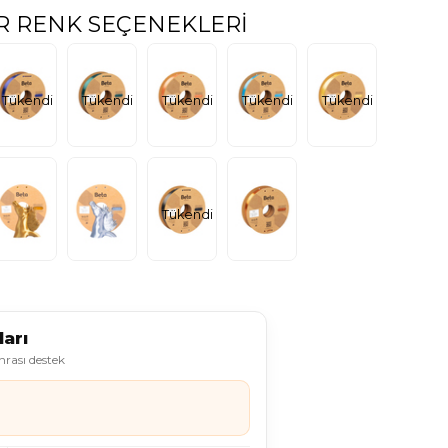
R RENK SEÇENEKLERI
Tükendi
Tükendi
Tükendi
Tükendi
Tükendi
Tükendi
arı
onrası destek