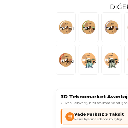
DIĞE
Tükendi
Tükendi
Tükendi
Tükendi
Tükendi
Tükendi
3D Teknomarket Avantajl
Güvenli alışveriş, hızlı teslimat ve satış s
Vade Farksız 3 Taksit
Peşin fiyatına ödeme kolaylığı