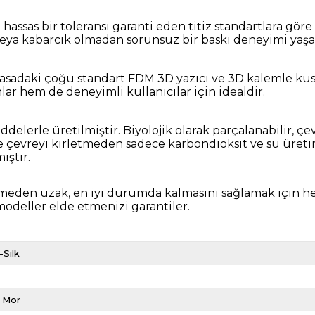
hassas bir toleransı garanti eden titiz standartlara gör
eya kabarcık olmadan sorunsuz bir baskı deneyimi yaşar
yasadaki çoğu standart FDM 3D yazıcı ve 3D kalemle kus
ar hem de deneyimli kullanıcılar için idealdir.
elerle üretilmiştir. Biyolojik olarak parçalanabilir, çe
vreyi kirletmeden sadece karbondioksit ve su üretir. 
ıştır.
nmeden uzak, en iyi durumda kalmasını sağlamak için he
 modeller elde etmenizi garantiler.
Silk
k Mor