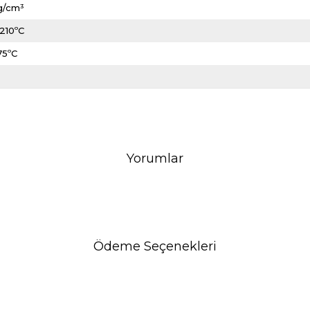
 g/cm³
210ºC
75ºC
Yorumlar
Ödeme Seçenekleri