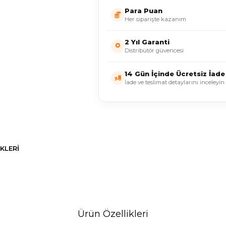
Para Puan
Her siparişte kazanım
2 Yıl Garanti
Distribütör güvencesi
14 Gün İçinde Ücretsiz İade
İade ve teslimat detaylarını inceleyin
KLERI
Ürün Özellikleri