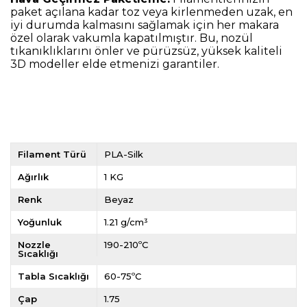
paket açılana kadar toz veya kirlenmeden uzak, en
iyi durumda kalmasını sağlamak için her makara
özel olarak vakumla kapatılmıştır. Bu, nozül
tıkanıklıklarını önler ve pürüzsüz, yüksek kaliteli
3D modeller elde etmenizi garantiler.
Filament Türü
PLA-Silk
Ağırlık
1 KG
Renk
Beyaz
Yoğunluk
1.21 g/cm³
Nozzle
190-210ºC
Sıcaklığı
Tabla Sıcaklığı
60-75ºC
Çap
1.75