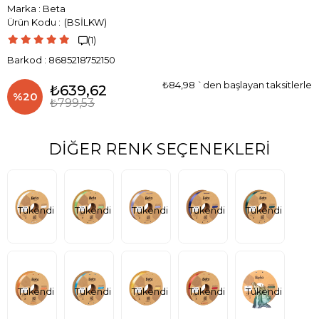
Marka
:
Beta
(BSİLKW)
(1)

Barkod
:
8685218752150
₺84,98
`den başlayan taksitlerle
₺639,62
%
20
₺799,53
İndirim
DIĞER RENK SEÇENEKLERI
Tükendi
Tükendi
Tükendi
Tükendi
Tükendi
Tükendi
Tükendi
Tükendi
Tükendi
Tükendi