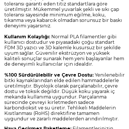
toleransı garanti eden titiz standartlara göre
üretilmiştir. Mükemmel yuvarlak şekli ve sıkı çap
toleransı sayesinde minimum eğilme, koku,
tıkanma veya kabarcık olmadan sorunsuz bir baskı
deneyimi yaşarsınız.
Kullanım Kolaylığı:
Normal PLA filamentler gibi
kullanıcı dostudur ve piyasadaki çoğu standart
FDM 3D yazıcı ve 3D kalemle kusursuz bir şekilde
uyum sağlar. Güvenilir ekstrüzyon ve yüksek
kaliteli sonuçlar sunarak hem yeni başlayanlar hem
de deneyimli kullanıcılar için idealdir.
%100 Sürdürülebilir ve Çevre Dostu:
Yenilenebilir
bitki kaynaklarından elde edilen hammaddelerle
üretilmiştir. Biyolojik olarak parçalanabilir, çevre
dostu ve toksik değildir. Düşük koku yayarak iç
mekanda kullanıma uygundur. Parçalanma
sürecinde çevreyi kirletmeden sadece
karbondioksit ve su üretir. Tehlikeli Maddelerin
Kısıtlanması (RoHS) direktifine tamamen
uygundur ve zararlı maddelerden arındırılmıştır.
Hava Geçirmez Paketleme:
Filamentlerinizin