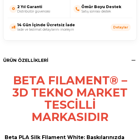
2 Yıl Garanti
Ömür Boyu Destek
Distribütör güvencesi
Satış sonrası destek
14 Gün İçinde Ücretsiz İade
Detaylar
İade ve teslimat detaylarını inceleyin
ÜRÜN ÖZELLIKLERI
BETA FILAMENT® –
3D TEKNO MARKET
TESCİLLİ
MARKASIDIR
Beta PLA Silk Filament White: Baskılarınızda