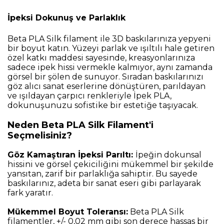
İpeksi Dokunuş ve Parlaklık
Beta PLA Silk filament ile 3D baskılarınıza yepyeni
bir boyut katın. Yüzeyi parlak ve ışıltılı hale getiren
özel katkı maddesi sayesinde, kreasyonlarınıza
sadece ipek hissi vermekle kalmıyor, aynı zamanda
görsel bir şölen de sunuyor. Sıradan baskılarınızı
göz alıcı sanat eserlerine dönüştüren, parıldayan
ve ışıldayan çarpıcı renkleriyle İpek PLA,
dokunuşunuzu sofistike bir estetiğe taşıyacak.
Neden Beta PLA Silk Filament'i
Seçmelisiniz?
Göz Kamaştıran İpeksi Parıltı:
İpeğin dokunsal
hissini ve görsel çekiciliğini mükemmel bir şekilde
yansıtan, zarif bir parlaklığa sahiptir. Bu sayede
baskılarınız, adeta bir sanat eseri gibi parlayarak
fark yaratır.
Mükemmel Boyut Toleransı:
Beta PLA Silk
filamentler, +/- 0,02 mm gibi son derece hassas bir