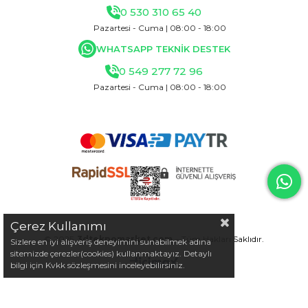
0 530 310 65 40
Pazartesi - Cuma | 08:00 - 18:00
WHATSAPP TEKNİK DESTEK
0 549 277 72 96
Pazartesi - Cuma | 08:00 - 18:00
Çerez Kullanımı
© 2025
3dteknomarket.com
- Tüm Hakları Saklıdır.
Sizlere en iyi alışveriş deneyimini sunabilmek adına
sitemizde çerezler(cookies) kullanmaktayız. Detaylı
bilgi için Kvkk sözleşmesini inceleyebilirsiniz.