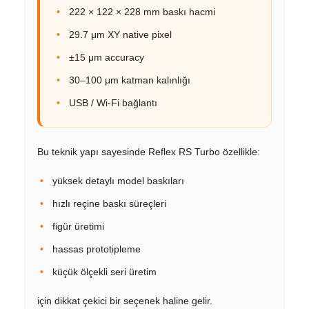
222 × 122 × 228 mm baskı hacmi
29.7 μm XY native pixel
±15 μm accuracy
30–100 μm katman kalınlığı
USB / Wi-Fi bağlantı
Bu teknik yapı sayesinde Reflex RS Turbo özellikle:
yüksek detaylı model baskıları
hızlı reçine baskı süreçleri
figür üretimi
hassas prototipleme
küçük ölçekli seri üretim
için dikkat çekici bir seçenek haline gelir.