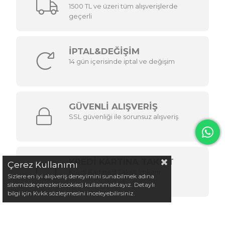
1500 TL ve üzeri tüm alışverişlerde
geçerli
İPTAL&DEĞİŞİM
14 gün içerisinde iptal ve değişim
GÜVENLİ ALIŞVERİŞ
SSL güvenliği ile sorunsuz alışveriş
KREDİ KARTINA TAKSİT
Çerez Kullanımı
Kredi Kartına 9 Taksit İmkanı
Sizlere en iyi alışveriş deneyimini sunabilmek adına
sitemizde çerezler(cookies) kullanmaktayız. Detaylı
bilgi için Kvkk sözleşmesini inceleyebilirsiniz.