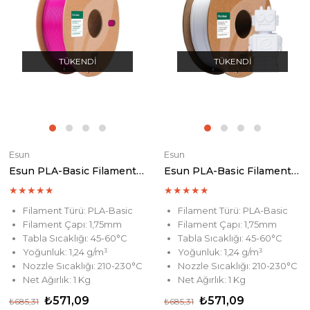
TÜKENDI
TÜKENDI
Esun
Esun
Esun PLA-Basic Filament Purple
Esun PLA-Basic Filament Cold White
★
★
★
★
★
★
★
★
★
★
Filament Türü: PLA-Basic
Filament Türü: PLA-Basic
Filament Çapı: 1,75mm
Filament Çapı: 1,75mm
Tabla Sıcaklığı: 45-60°C
Tabla Sıcaklığı: 45-60°C
Yoğunluk: 1,24 g/m³
Yoğunluk: 1,24 g/m³
Nozzle Sıcaklığı: 210-230°C
Nozzle Sıcaklığı: 210-230°C
Net Ağırlık: 1 Kg
Net Ağırlık: 1 Kg
₺571,09
₺571,09
₺685,31
₺685,31