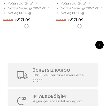
Yoğunluk: 1,24 g/m³
Yoğunluk: 1,24 g/m³
Nozzle Sıcaklığı: 210-230°C
Nozzle Sıcaklığı: 210-230°C
Net Ağırlık: 1 Kg
Net Ağırlık: 1 Kg
₺571,09
₺571,09
₺685,31
₺685,31
1
ÜCRETSİZ KARGO
1500 TL ve üzeri tüm alışverişlerde
geçerli
İPTAL&DEĞİŞİM
14 gün içerisinde iptal ve değişim