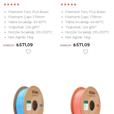
★
★
★
★
★
★
★
★
★
★
Filament Türü: PLA-Basic
Filament Türü: PLA-Basic
Filament Çapı: 1,75mm
Filament Çapı: 1,75mm
Tabla Sıcaklığı: 45-60°C
Tabla Sıcaklığı: 45-60°C
Yoğunluk: 1,24 g/m³
Yoğunluk: 1,24 g/m³
Nozzle Sıcaklığı: 210-230°C
Nozzle Sıcaklığı: 210-230°C
Net Ağırlık: 1 Kg
Net Ağırlık: 1 Kg
₺571,09
₺571,09
₺685,31
₺685,31