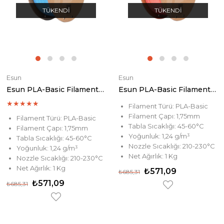
TÜKENDI
TÜKENDI
Esun
Esun
Esun PLA-Basic Filament Light Blue
Esun PLA-Basic Filament Pink
★
★
★
★
★
Filament Türü: PLA-Basic
Filament Çapı: 1,75mm
Filament Türü: PLA-Basic
Tabla Sıcaklığı: 45-60°C
Filament Çapı: 1,75mm
Yoğunluk: 1,24 g/m³
Tabla Sıcaklığı: 45-60°C
Nozzle Sıcaklığı: 210-230°C
Yoğunluk: 1,24 g/m³
Net Ağırlık: 1 Kg
Nozzle Sıcaklığı: 210-230°C
Net Ağırlık: 1 Kg
₺571,09
₺685,31
₺571,09
₺685,31