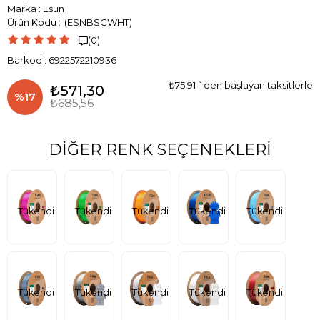
Marka
:
Esun
(ESNBSCWHT)
(0)

Barkod
:
6922572210936
₺75,91
`den başlayan taksitlerle
₺571,30
%
17
₺685,56
İndirim
DIĞER RENK SEÇENEKLERI
Tükendi
Tükendi
Tükendi
Tükendi
Tükendi
Tükendi
Tükendi
Tükendi
Tükendi
Tükendi