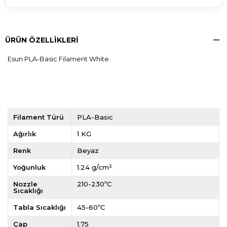
ÜRÜN ÖZELLIKLERI
Esun PLA-Basic Filament White
Filament Türü
PLA-Basic
Ağırlık
1 KG
Renk
Beyaz
Yoğunluk
1.24 g/cm³
Nozzle
210-230ºC
Sıcaklığı
Tabla Sıcaklığı
45-60ºC
Çap
1.75