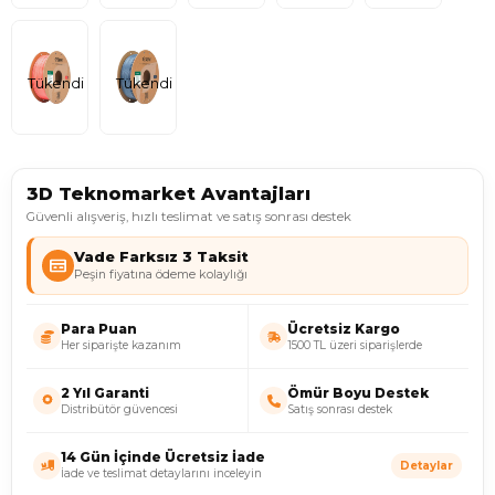
Tükendi
Tükendi
3D Teknomarket Avantajları
Güvenli alışveriş, hızlı teslimat ve satış sonrası destek
Vade Farksız 3 Taksit
Peşin fiyatına ödeme kolaylığı
Para Puan
Ücretsiz Kargo
Her siparişte kazanım
1500 TL üzeri siparişlerde
2 Yıl Garanti
Ömür Boyu Destek
Distribütör güvencesi
Satış sonrası destek
14 Gün İçinde Ücretsiz İade
Detaylar
İade ve teslimat detaylarını inceleyin