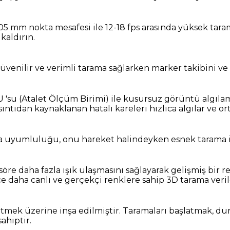
 mm nokta mesafesi ile 12-18 fps arasında yüksek tarama 
kaldırın.
güvenilir ve verimli tarama sağlarken marker takibini ve 
U 'su (Atalet Ölçüm Birimi) ile kusursuz görüntü algılam
ıntıdan kaynaklanan hatalı kareleri hızlıca algılar ve ort
a uyumluluğu, onu hareket halindeyken esnek tarama içi
re daha fazla ışık ulaşmasını sağlayarak gelişmiş bir re
e daha canlı ve gerçekçi renklere sahip 3D tarama veriler
tmek üzerine inşa edilmiştir. Taramaları başlatmak, du
ahiptir.