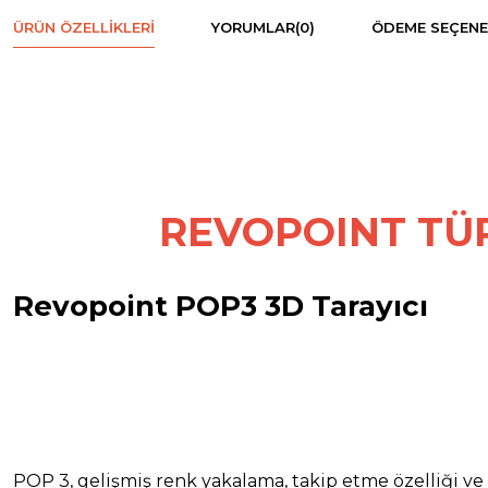
ÜRÜN ÖZELLIKLERI
YORUMLAR
(0)
ÖDEME SEÇENE
REVOPOINT TÜR
Revopoint POP3 3D Tarayıcı
POP 3, gelişmiş renk yakalama, takip etme özelliği ve 