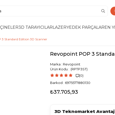
ÇİNELER
3D TARAYICILAR
LAZER
YEDEK PARÇALAR
EN Y
 3 Standard Edition 3D Scanner
Revopoint POP 3 Standa
Marka
:
Revopoint
(RPTP3ST)
(0)

Barkod
:
6975577880130
₺37.705,93
3D Teknomarket Avantajl