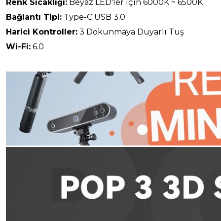
Renk Sıcaklığı:
Beyaz LED'ler için 6000K ~ 6500K
Bağlantı Tipi:
Type-C USB 3.0
Harici Kontroller:
3 Dokunmaya Duyarlı Tuş
Wi-Fi:
6.0