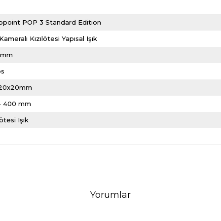
opoint POP 3 Standard Edition
 Kameralı Kızılötesi Yapısal Işık
1 mm
ps
20x20mm
 - 400 mm
lötesi Işık
Yorumlar