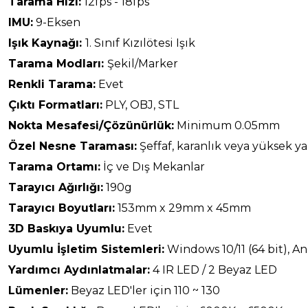
Tarama Hızı:
12fps - 18fps
IMU:
9-Eksen
Işık Kaynağı:
1. Sınıf Kızılötesi Işık
Tarama Modları:
Şekil/Marker
Renkli Tarama:
Evet
Çıktı Formatları:
PLY, OBJ, STL
Nokta Mesafesi/Çözünürlük:
Minimum 0.05mm
Özel Nesne Taraması:
Şeffaf, karanlık veya yüksek y
Tarama Ortamı:
İç ve Dış Mekanlar
Tarayıcı Ağırlığı:
190g
Tarayıcı Boyutları:
153mm x 29mm x 45mm
3D Baskıya Uyumlu:
Evet
Uyumlu İşletim Sistemleri:
Windows 10/11 (64 bit), A
Yardımcı Aydınlatmalar:
4 IR LED / 2 Beyaz LED
Lümenler:
Beyaz LED'ler için 110 ~ 130