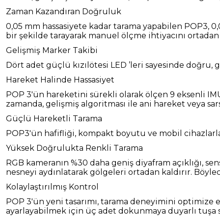
Zaman Kazandıran Doğruluk
0,05 mm hassasiyete kadar tarama yapabilen POP3, 0,05
bir şekilde tarayarak manuel ölçme ihtiyacını ortadan 
Gelişmiş Marker Takibi
Dört adet güçlü kızılötesi LED ’leri sayesinde doğru, 
Hareket Halinde Hassasiyet
POP 3'ün hareketini sürekli olarak ölçen 9 eksenli IM
zamanda, gelişmiş algoritması ile ani hareket veya sars
Güçlü Hareketli Tarama
POP3'ün hafifliği, kompakt boyutu ve mobil cihazlarl
Yüksek Doğrulukta Renkli Tarama
RGB kameranın %30 daha geniş diyafram açıklığı, sensö
nesneyi aydınlatarak gölgeleri ortadan kaldırır. Böylec
Kolaylaştırılmış Kontrol
POP 3'ün yeni tasarımı, tarama deneyimini optimize e
ayarlayabilmek için üç adet dokunmaya duyarlı tuşa s