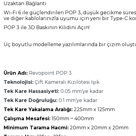
Uzaktan Bağlantı
Wi-Fi 6 ile güçlendirilen POP 3, düşük gecikme süresi 
ve diğer kablolarınızla uyumu için yeni bir Type-C ko
POP 3 ile 3D Baskının Kilidini Açın!
Üç boyutlu modelleme yazılımlarında bir çizim oluştu
Ürün Adı:
Revopoint POP 3
Teknolojisi:
Çift Kameralı Kızılötesi Işık
Tek Kare Hassasiyeti:
0.05
mm’ye kadar
Tek Kare Doğruluğu:
0.1 mm’ye kadar
Tek Kare Yakalama Aralığı:
225mm x 125mm
Çalışma Mesafesi:
150mm ~ 400mm
Minimum Tarama Hacmi:
20mm x 20mm x 20mm