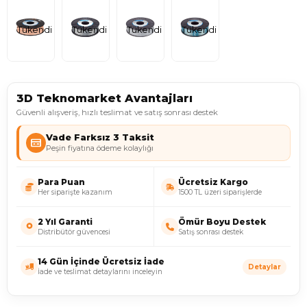
Tükendi
Tükendi
Tükendi
Tükendi
3D Teknomarket Avantajları
Güvenli alışveriş, hızlı teslimat ve satış sonrası destek
Vade Farksız 3 Taksit
Peşin fiyatına ödeme kolaylığı
Para Puan
Ücretsiz Kargo
Her siparişte kazanım
1500 TL üzeri siparişlerde
2 Yıl Garanti
Ömür Boyu Destek
Distribütör güvencesi
Satış sonrası destek
14 Gün İçinde Ücretsiz İade
Detaylar
İade ve teslimat detaylarını inceleyin