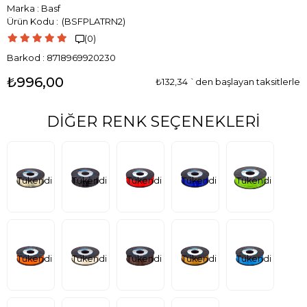
Marka
:
Basf
(BSFPLATRN2)
(0)

Barkod
:
8718969920230
₺996,00
₺132,34
`den başlayan taksitlerle
DIĞER RENK SEÇENEKLERI
Tükendi
Tükendi
Tükendi
Tükendi
Tükendi
Tükendi
Tükendi
Tükendi
Tükendi
Tükendi