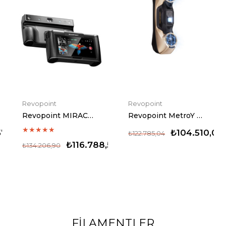
Revopoint
Revopoint
Revopoint MIRACO PRO 3D Scanner
Revopoint MetroY Ultra Standard Edition 3D Tarayıcı
★
★
★
★
★
57
₺104.510,06
₺122.785,04
₺116.788,56
₺134.206,90
FİLAMENTLER