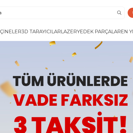
ÇİNELER
3D TARAYICILAR
LAZER
YEDEK PARÇALAR
EN Y