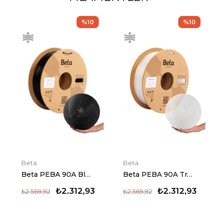
%10
%10
Beta
Beta
Beta PEBA 90A Transparent
Beta PETG+ Filament White 3 KG
★
★
★
★
★
₺2.312,93
₺2.569,92
₺1.644,75
₺1.827,50