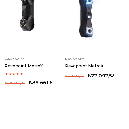
Revopoint
Revopoint
Revopoint MetroY Pro 3D Tarayıcı
Revopoint MetroX Pro Advanced Edition 3D Tarayıcı
★
★
★
★
★
₺77.097,58
₺88.519,45
₺89.661,63
₺105.652,24