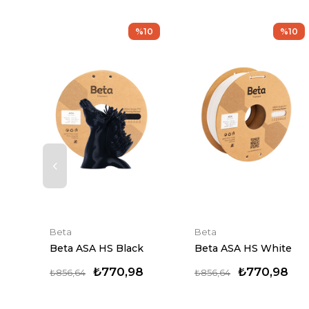
10
%10
%10
Beta
Beta
Beta ASA HS White
Beta PEBA 90A Black
₺770,98
₺2.312,93
₺856,64
₺2.569,92