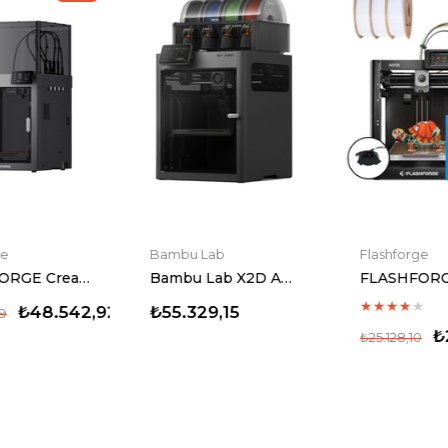
Bambu Lab
Flashforge
Bambu Lab X2D AMS Combo 3D Yazıcı (Ön Sipariş)
FLASHFORGE Adventurer 5X & Enclosed Kit Bundle (Kamera Hediyeli)
★
★
★
★
★
92
₺55.329,15
₺23.034,09
₺25.128,10