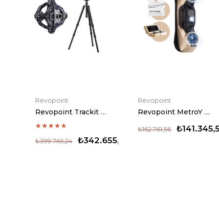
Revopoint
Revopoint
Revopoint Trackit 3D Tarayıcı
Revopoint MetroY Ultra CMM Edition 3D Tarayıcı
★
★
★
★
★
₺141.345,
₺162.761,56
₺342.655,92
₺399.765,24