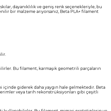
skılar, dayanıklılık ve geniş renk seçenekleriyle, bu
enilir bir malzeme arıyorsanız, Beta PLA+ filament
ir.
lirler. Bu filament, karmaşık geometrili parçaların
mi içinde giderek daha yaygın hale gelmektedir. Beta
rimler veya tarih rekonstrüksiyonları gibi çeşitli
 kullanabilirler. Bu filament, mimari prototiplerin ve