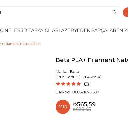
ÇİNELER
3D TARAYICILAR
LAZER
YEDEK PARÇALAR
EN Y
+ Filament Natural Skin
Beta PLA+ Filament Natu
Marka
:
Beta
(BPLARNSK)
(1)

Barkod
:
8685218751337
₺565,59
%
10
₺628,43
İndirim