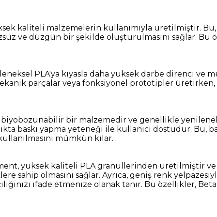
ek kaliteli malzemelerin kullanımıyla üretilmiştir. Bu, 
zsüz ve düzgün bir şekilde oluşturulmasını sağlar. Bu öz
leneksel PLA'ya kıyasla daha yüksek darbe direnci ve mu
ekanik parçalar veya fonksiyonel prototipler üretirken,
biyobozunabilir bir malzemedir ve genellikle yenilenebi
ta baskı yapma yeteneği ile kullanıcı dostudur. Bu, bask
kullanılmasını mümkün kılar.
nt, yüksek kaliteli PLA granüllerinden üretilmiştir ve c
ere sahip olmasını sağlar. Ayrıca, geniş renk yelpazesiyl
ıcılığınızı ifade etmenize olanak tanır. Bu özellikler, Be