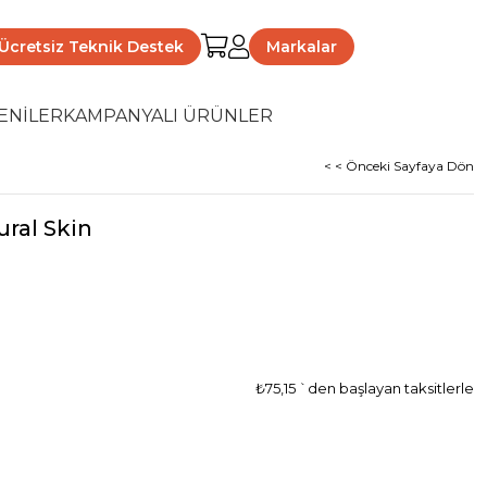
Ücretsiz Teknik Destek
Markalar
ENİLER
KAMPANYALI ÜRÜNLER
< < Önceki Sayfaya Dön
ral Skin
₺75,15
`den başlayan taksitlerle