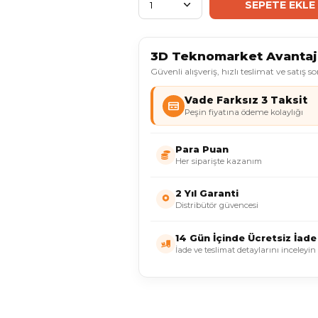
3D Teknomarket Avantajl
Güvenli alışveriş, hızlı teslimat ve satış s
Vade Farksız 3 Taksit
Peşin fiyatına ödeme kolaylığı
Para Puan
Her siparişte kazanım
2 Yıl Garanti
Distribütör güvencesi
14 Gün İçinde Ücretsiz İade
İade ve teslimat detaylarını inceleyin