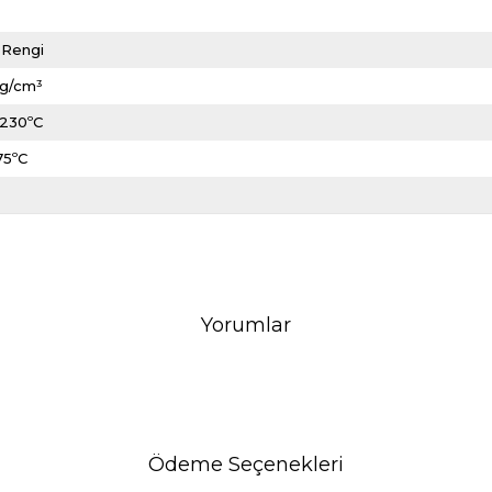
 Rengi
 g/cm³
-230ºC
75ºC
Yorumlar
Ödeme Seçenekleri