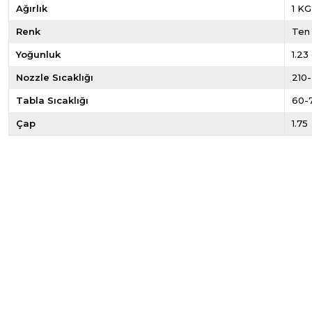
Ağırlık
1 KG
Renk
Ten
Yoğunluk
1.23
Nozzle Sıcaklığı
210
Tabla Sıcaklığı
60-
Çap
1.75