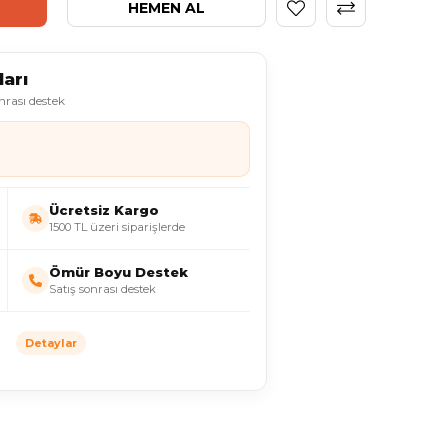
arı
onrası destek
Ücretsiz Kargo
1500 TL üzeri siparişlerde
Ömür Boyu Destek
Satış sonrası destek
Detaylar