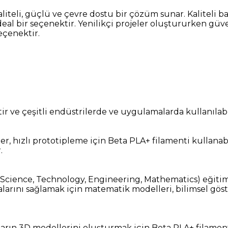
iteli, güçlü ve çevre dostu bir çözüm sunar. Kaliteli ba
eal bir seçenektir. Yenilikçi projeler oluştururken güv
eçenektir.
r ve çeşitli endüstrilerde ve uygulamalarda kullanılabil
r, hızlı prototipleme için Beta PLA+ filamenti kullanabi
.
 (Science, Technology, Engineering, Mathematics) eğiti
larını sağlamak için matematik modelleri, bilimsel göste
ların 3D modellerini oluşturmak için Beta PLA+ filamenti