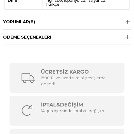
Diller
İngilizce
İspanyolca
İtalyanca
Türkçe
YORUMLAR
(8)
ÖDEME SEÇENEKLERI
ÜCRETSİZ KARGO
1500 TL ve üzeri tüm alışverişlerde
geçerli
İPTAL&DEĞİŞİM
14 gün içerisinde iptal ve değişim