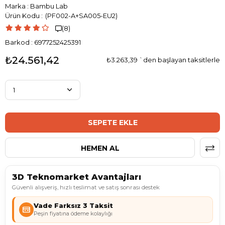
Marka
:
Bambu Lab
(PF002-A+SA005-EU2)
(8)

Barkod
:
6977252425391
₺24.561,42
₺3.263,39
`den başlayan taksitlerle
3D Teknomarket Avantajları
Güvenli alışveriş, hızlı teslimat ve satış sonrası destek
Vade Farksız 3 Taksit
Peşin fiyatına ödeme kolaylığı