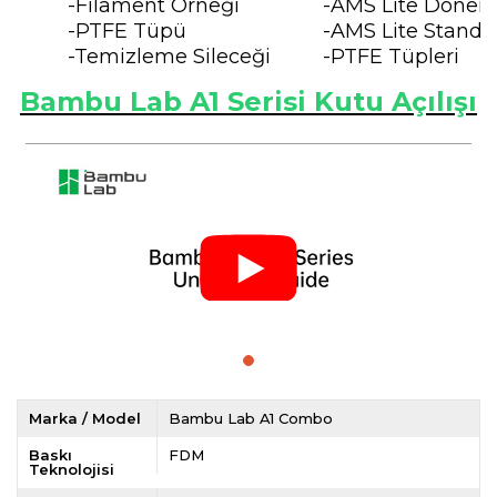
-Filament Örneği
-AMS Lite Döner M
-PTFE Tüpü
-AMS Lite Standı
-Temizleme Sileceği
-PTFE Tüpleri
Bambu Lab A1 Serisi Kutu Açılışı
Marka / Model
Bambu Lab A1 Combo
Baskı
FDM
Teknolojisi