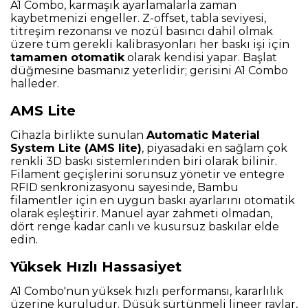
A1 Combo, karmaşık ayarlamalarla zaman
kaybetmenizi engeller. Z-offset, tabla seviyesi,
titreşim rezonansı ve nozül basıncı dahil olmak
üzere tüm gerekli kalibrasyonları her baskı işi için
tamamen otomatik
olarak kendisi yapar. Başlat
düğmesine basmanız yeterlidir; gerisini A1 Combo
halleder.
AMS Lite
Cihazla birlikte sunulan
Automatic Material
System Lite (AMS lite)
, piyasadaki en sağlam çok
renkli 3D baskı sistemlerinden biri olarak bilinir.
Filament geçişlerini sorunsuz yönetir ve entegre
RFID senkronizasyonu sayesinde, Bambu
filamentler için en uygun baskı ayarlarını otomatik
olarak eşleştirir. Manuel ayar zahmeti olmadan,
dört renge kadar canlı ve kusursuz baskılar elde
edin.
Yüksek Hızlı Hassasiyet
A1 Combo'nun yüksek hızlı performansı, kararlılık
üzerine kuruludur. Düşük sürtünmeli lineer raylar,