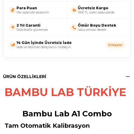
Para Puan
Ücretsiz Kargo
Her siparişte kazanım
1500 TL üzeri siparişlerde
2 Yıl Garanti
Ömür Boyu Destek
Distribütör güvencesi
Satış sonrası destek
14 Gün İçinde Ücretsiz İade
Detaylar
İade ve teslimat detaylarını inceleyin
ÜRÜN ÖZELLIKLERI
BAMBU LAB TÜRKİYE 
Bambu Lab A1 Combo
Tam Otomatik Kalibrasyon