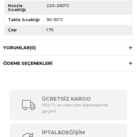
Nozzle
220-260ºC
Sıcaklığı
Tabla Sıcaklığı
95-110ºC
Çap
1.75
YORUMLAR
(0)
ÖDEME SEÇENEKLERI
ÜCRETSİZ KARGO
1500 TL ve üzeri tüm alışverişlerde
geçerli
İPTAL&DEĞİŞİM