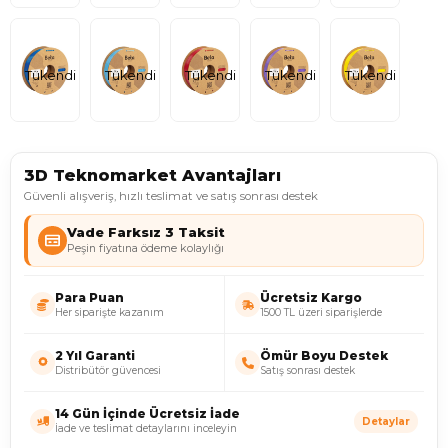
Tükendi
Tükendi
Tükendi
Tükendi
Tükendi
3D Teknomarket Avantajları
Güvenli alışveriş, hızlı teslimat ve satış sonrası destek
Vade Farksız 3 Taksit
Peşin fiyatına ödeme kolaylığı
Para Puan
Ücretsiz Kargo
Her siparişte kazanım
1500 TL üzeri siparişlerde
2 Yıl Garanti
Ömür Boyu Destek
Distribütör güvencesi
Satış sonrası destek
14 Gün İçinde Ücretsiz İade
Detaylar
İade ve teslimat detaylarını inceleyin