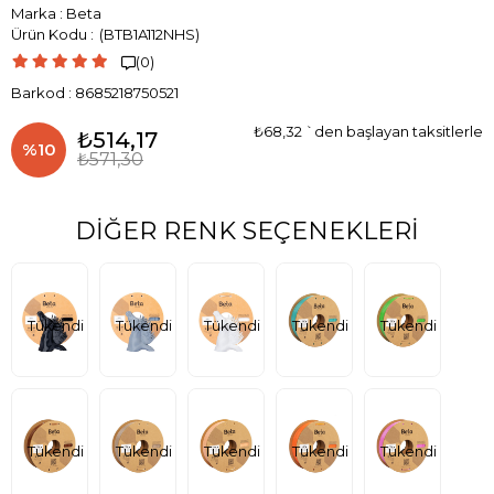
Marka
:
Beta
(BTB1A112NHS)
(0)

Barkod
:
8685218750521
₺68,32
`den başlayan taksitlerle
₺514,17
%
10
₺571,30
İndirim
DIĞER RENK SEÇENEKLERI
Tükendi
Tükendi
Tükendi
Tükendi
Tükendi
Tükendi
Tükendi
Tükendi
Tükendi
Tükendi