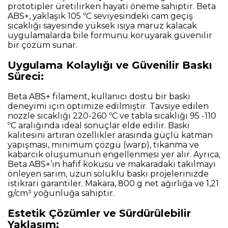
prototipler üretilirken hayati öneme sahiptir. Beta
ABS+, yaklaşık 105 ºC seviyesindeki cam geçiş
sıcaklığı sayesinde yüksek ısıya maruz kalacak
uygulamalarda bile formunu koruyarak güvenilir
bir çözüm sunar.
Uygulama Kolaylığı ve Güvenilir Baskı
Süreci:
Beta ABS+ filament, kullanıcı dostu bir baskı
deneyimi için optimize edilmiştir. Tavsiye edilen
nozzle sıcaklığı 220-260 ºC ve tabla sıcaklığı 95 -110
ºC aralığında ideal sonuçlar elde edilir. Baskı
kalitesini artıran özellikler arasında güçlü katman
yapışması, minimum çözgü (warp), tıkanma ve
kabarcık oluşumunun engellenmesi yer alır. Ayrıca,
Beta ABS+’ın hafif kokusu ve makaradaki takılmayı
önleyen sarım, uzun soluklu baskı projelerinizde
istikrarı garantiler. Makara, 800 g net ağırlığa ve 1,21
g/cm³ yoğunluğa sahiptir.
Estetik Çözümler ve Sürdürülebilir
Yaklaşım: