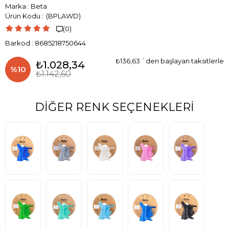
Marka
:
Beta
(BPLAWD)
(0)

Barkod
:
8685218750644
₺136,63
`den başlayan taksitlerle
₺1.028,34
%
10
₺1.142,60
İndirim
DIĞER RENK SEÇENEKLERI