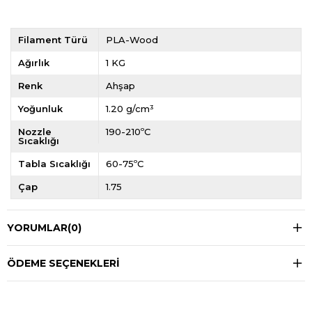
Filament Türü
PLA-Wood
Ağırlık
1 KG
Renk
Ahşap
Yoğunluk
1.20 g/cm³
Nozzle
190-210ºC
Sıcaklığı
Tabla Sıcaklığı
60-75ºC
Çap
1.75
YORUMLAR
(0)
ÖDEME SEÇENEKLERI