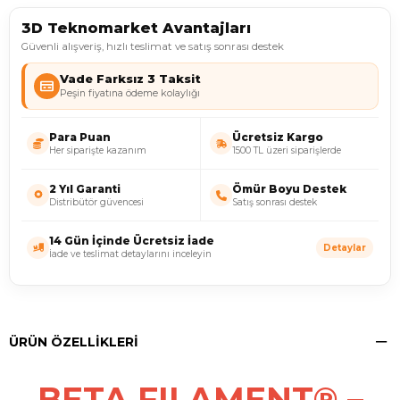
3D Teknomarket Avantajları
Güvenli alışveriş, hızlı teslimat ve satış sonrası destek
Vade Farksız 3 Taksit
Peşin fiyatına ödeme kolaylığı
Para Puan
Ücretsiz Kargo
Her siparişte kazanım
1500 TL üzeri siparişlerde
2 Yıl Garanti
Ömür Boyu Destek
Distribütör güvencesi
Satış sonrası destek
14 Gün İçinde Ücretsiz İade
Detaylar
İade ve teslimat detaylarını inceleyin
ÜRÜN ÖZELLIKLERI
BETA FILAMENT® –