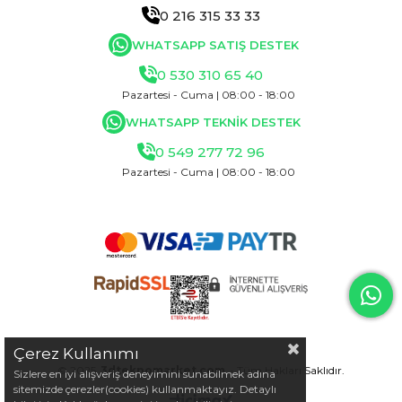
0 216 315 33 33
WHATSAPP SATIŞ DESTEK
0 530 310 65 40
Pazartesi - Cuma | 08:00 - 18:00
WHATSAPP TEKNİK DESTEK
0 549 277 72 96
Pazartesi - Cuma | 08:00 - 18:00
Çerez Kullanımı
© 2025
3dteknomarket.com
- Tüm Hakları Saklıdır.
Sizlere en iyi alışveriş deneyimini sunabilmek adına
sitemizde çerezler(cookies) kullanmaktayız. Detaylı