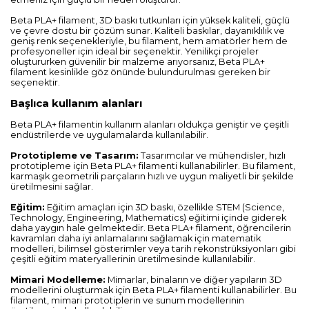
Beta PLA+ filament, 3D baskı tutkunları için yüksek kaliteli, güçlü
ve çevre dostu bir çözüm sunar. Kaliteli baskılar, dayanıklılık ve
geniş renk seçenekleriyle, bu filament, hem amatörler hem de
profesyoneller için ideal bir seçenektir. Yenilikçi projeler
oluştururken güvenilir bir malzeme arıyorsanız, Beta PLA+
filament kesinlikle göz önünde bulundurulması gereken bir
seçenektir.
Başlıca kullanım alanları
Beta PLA+ filamentin kullanım alanları oldukça geniştir ve çeşitli
endüstrilerde ve uygulamalarda kullanılabilir.
Prototipleme ve Tasarım:
Tasarımcılar ve mühendisler, hızlı
prototipleme için Beta PLA+ filamenti kullanabilirler. Bu filament,
karmaşık geometrili parçaların hızlı ve uygun maliyetli bir şekilde
üretilmesini sağlar.
Eğitim:
Eğitim amaçları için 3D baskı, özellikle STEM (Science,
Technology, Engineering, Mathematics) eğitimi içinde giderek
daha yaygın hale gelmektedir. Beta PLA+ filament, öğrencilerin
kavramları daha iyi anlamalarını sağlamak için matematik
modelleri, bilimsel gösterimler veya tarih rekonstrüksiyonları gibi
çeşitli eğitim materyallerinin üretilmesinde kullanılabilir.
Mimari Modelleme:
Mimarlar, binaların ve diğer yapıların 3D
modellerini oluşturmak için Beta PLA+ filamenti kullanabilirler. Bu
filament, mimari prototiplerin ve sunum modellerinin