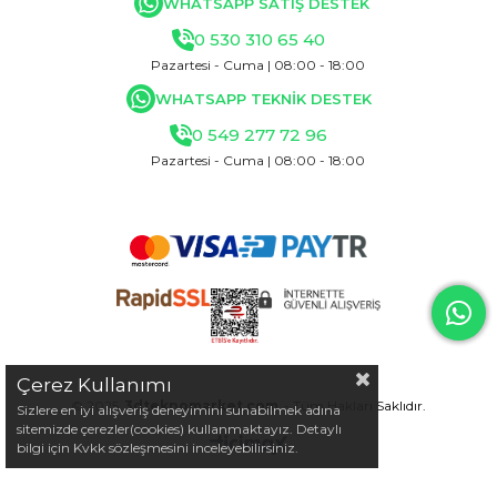
WHATSAPP SATIŞ DESTEK
0 530 310 65 40
Pazartesi - Cuma | 08:00 - 18:00
WHATSAPP TEKNİK DESTEK
0 549 277 72 96
Pazartesi - Cuma | 08:00 - 18:00
Çerez Kullanımı
© 2025
3dteknomarket.com
- Tüm Hakları Saklıdır.
Sizlere en iyi alışveriş deneyimini sunabilmek adına
sitemizde çerezler(cookies) kullanmaktayız. Detaylı
bilgi için Kvkk sözleşmesini inceleyebilirsiniz.