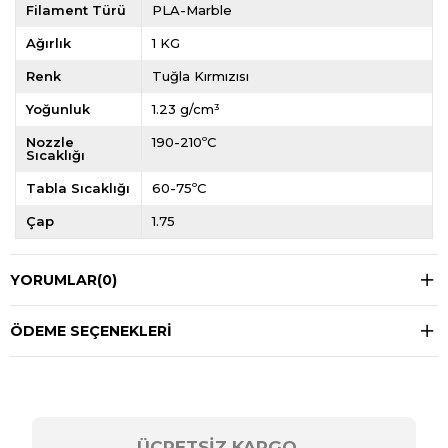
Filament Türü
PLA-Marble
Ağırlık
1 KG
Renk
Tuğla Kırmızısı
Yoğunluk
1.23 g/cm³
Nozzle
190-210ºC
Sıcaklığı
Tabla Sıcaklığı
60-75ºC
Çap
1.75
YORUMLAR
(0)
ÖDEME SEÇENEKLERI
ÜCRETSİZ KARGO