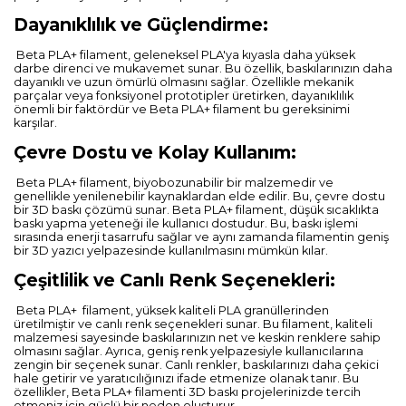
Dayanıklılık ve Güçlendirme:
Beta PLA+ filament, geleneksel PLA'ya kıyasla daha yüksek
darbe direnci ve mukavemet sunar. Bu özellik, baskılarınızın daha
dayanıklı ve uzun ömürlü olmasını sağlar. Özellikle mekanik
parçalar veya fonksiyonel prototipler üretirken, dayanıklılık
önemli bir faktördür ve Beta PLA+ filament bu gereksinimi
karşılar.
Çevre Dostu ve Kolay Kullanım:
Beta PLA+ filament, biyobozunabilir bir malzemedir ve
genellikle yenilenebilir kaynaklardan elde edilir. Bu, çevre dostu
bir 3D baskı çözümü sunar. Beta PLA+ filament, düşük sıcaklıkta
baskı yapma yeteneği ile kullanıcı dostudur. Bu, baskı işlemi
sırasında enerji tasarrufu sağlar ve aynı zamanda filamentin geniş
bir 3D yazıcı yelpazesinde kullanılmasını mümkün kılar.
Çeşitlilik ve Canlı Renk Seçenekleri:
Beta PLA+ filament, yüksek kaliteli PLA granüllerinden
üretilmiştir ve canlı renk seçenekleri sunar. Bu filament, kaliteli
malzemesi sayesinde baskılarınızın net ve keskin renklere sahip
olmasını sağlar. Ayrıca, geniş renk yelpazesiyle kullanıcılarına
zengin bir seçenek sunar. Canlı renkler, baskılarınızı daha çekici
hale getirir ve yaratıcılığınızı ifade etmenize olanak tanır. Bu
özellikler, Beta PLA+ filamenti 3D baskı projelerinizde tercih
etmeniz için güçlü bir neden oluşturur.