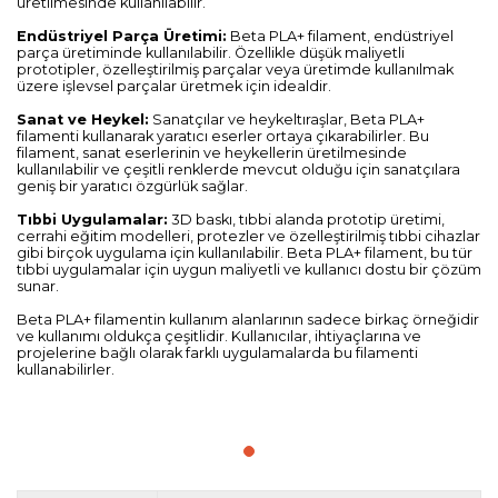
üretilmesinde kullanılabilir.
Endüstriyel Parça Üretimi:
Beta PLA+ filament, endüstriyel
parça üretiminde kullanılabilir. Özellikle düşük maliyetli
prototipler, özelleştirilmiş parçalar veya üretimde kullanılmak
üzere işlevsel parçalar üretmek için idealdir.
Sanat ve Heykel:
Sanatçılar ve heykeltıraşlar, Beta PLA+
filamenti kullanarak yaratıcı eserler ortaya çıkarabilirler. Bu
filament, sanat eserlerinin ve heykellerin üretilmesinde
kullanılabilir ve çeşitli renklerde mevcut olduğu için sanatçılara
geniş bir yaratıcı özgürlük sağlar.
Tıbbi Uygulamalar:
3D baskı, tıbbi alanda prototip üretimi,
cerrahi eğitim modelleri, protezler ve özelleştirilmiş tıbbi cihazlar
gibi birçok uygulama için kullanılabilir. Beta PLA+ filament, bu tür
tıbbi uygulamalar için uygun maliyetli ve kullanıcı dostu bir çözüm
sunar.
Beta PLA+ filamentin kullanım alanlarının sadece birkaç örneğidir
ve kullanımı oldukça çeşitlidir. Kullanıcılar, ihtiyaçlarına ve
projelerine bağlı olarak farklı uygulamalarda bu filamenti
kullanabilirler.