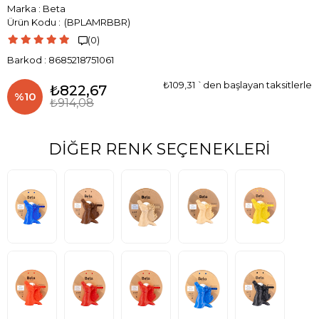
Marka
:
Beta
(BPLAMRBBR)
(0)

Barkod
:
8685218751061
₺109,31
`den başlayan taksitlerle
₺822,67
%
10
₺914,08
İndirim
DIĞER RENK SEÇENEKLERI