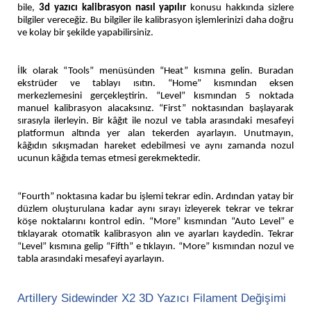
bile,
3d yazıcı kalibrasyon nasıl yapılır
konusu hakkında sizlere
bilgiler vereceğiz. Bu bilgiler ile kalibrasyon işlemlerinizi daha doğru
ve kolay bir şekilde yapabilirsiniz.
İlk olarak “Tools” menüsünden “Heat” kısmına gelin. Buradan
ekstrüder ve tablayı ısıtın. “Home” kısmından eksen
merkezlemesini gerçekleştirin. “Level” kısmından 5 noktada
manuel kalibrasyon alacaksınız. “First” noktasından başlayarak
sırasıyla ilerleyin. Bir kâğıt ile nozul ve tabla arasındaki mesafeyi
platformun altında yer alan tekerden ayarlayın. Unutmayın,
kâğıdın sıkışmadan hareket edebilmesi ve aynı zamanda nozul
ucunun kâğıda temas etmesi gerekmektedir.
“Fourth” noktasına kadar bu işlemi tekrar edin. Ardından yatay bir
düzlem oluşturulana kadar aynı sırayı izleyerek tekrar ve tekrar
köşe noktalarını kontrol edin. “More” kısmından “Auto Level” e
tıklayarak otomatik kalibrasyon alın ve ayarları kaydedin. Tekrar
“Level” kısmına gelip “Fifth” e tıklayın. “More” kısmından nozul ve
tabla arasındaki mesafeyi ayarlayın.
Artillery Sidewinder X2 3D Yazıcı Filament Değişimi