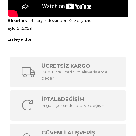
Etiketler:
artillery, sidewinder, x2, 3d, yazıcı
Eylül 21, 2023
Listeye dön
ÜCRETSİZ KARGO
1500 TL ve üzeri tüm alışverişlerde
geçerli
İPTAL&DEĞİŞİM
14 gün içerisinde iptal ve değişim
GÜVENLİ ALIŞVERİŞ