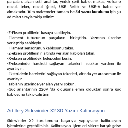
parçaları, alyan seti, anahtar, yedek şerit kablo, makas, volkano
nozul, teker, nozul iğnesi, USB Bellek ve USB-A kablo yer
almaktadır. Tüm malzemeler tamam ise
3d yazıcı kurulumu
için şu
adımları sırayla takip ediniz:
-Z-Eksen profillerini kasaya sabitleyin.
-Filament tutucunun parçalarını birleştirin. Yazıcının üzerine
yerleştirip sabitleyin.
-Filament sensörünün kablosunu takın.
-Z-eksen profillerinin altında yer alan kabloları takın.
-X-eksen profilindeki kelepçeleri kesin.
-Z-ekseninde hareketi sağlayan tekerleri, setskur yardımı ile
ayarlayın.
-Ekstrüderin hareketini sağlayan tekerleri, altında yer ara somun ile
ayarlayın.
-Tablanın üzerinde yer alan yazıyı sökün.
-Güç anahtarının 220V ‘da olduğuna emin olduktan sonra güç
kablosunu takıp çalıştırın.
Artillery Sidewinder X2 3D Yazıcı Kalibrasyon
Sidewinder X2 kurulumunu başarıyla yaptıysanız kalibrasyon
işlemlerine geçebilirsiniz. Kalibrasyon işlemleri sizlere karışık gelse