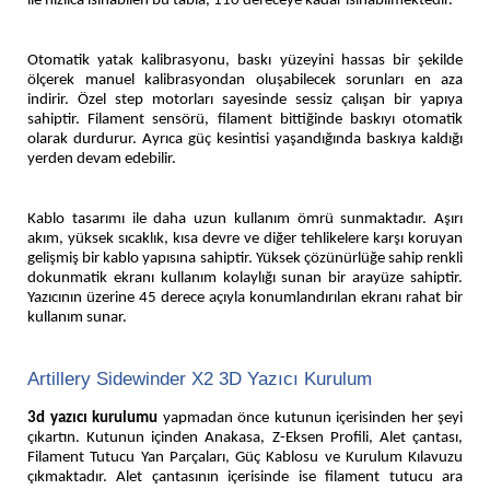
ile hızlıca ısınabilen bu tabla, 110 dereceye kadar ısınabilmektedir.
Otomatik yatak kalibrasyonu, baskı yüzeyini hassas bir şekilde
ölçerek manuel kalibrasyondan oluşabilecek sorunları en aza
indirir. Özel step motorları sayesinde sessiz çalışan bir yapıya
sahiptir. Filament sensörü, filament bittiğinde baskıyı otomatik
olarak durdurur. Ayrıca güç kesintisi yaşandığında baskıya kaldığı
yerden devam edebilir.
Kablo tasarımı ile daha uzun kullanım ömrü sunmaktadır. Aşırı
akım, yüksek sıcaklık, kısa devre ve diğer tehlikelere karşı koruyan
gelişmiş bir kablo yapısına sahiptir. Yüksek çözünürlüğe sahip renkli
dokunmatik ekranı kullanım kolaylığı sunan bir arayüze sahiptir.
Yazıcının üzerine 45 derece açıyla konumlandırılan ekranı rahat bir
kullanım sunar.
Artillery Sidewinder X2 3D Yazıcı Kurulum
3d yazıcı kurulumu
yapmadan önce kutunun içerisinden her şeyi
çıkartın. Kutunun içinden Anakasa, Z-Eksen Profili, Alet çantası,
Filament Tutucu Yan Parçaları, Güç Kablosu ve Kurulum Kılavuzu
çıkmaktadır. Alet çantasının içerisinde ise filament tutucu ara