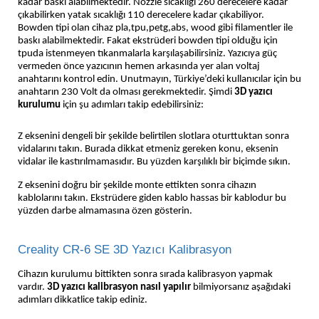
kadar baskı alabilmektedir. Nozzle sıcaklığı 260 derecelere kadar
çıkabilirken yatak sıcaklığı 110 derecelere kadar çıkabiliyor.
Bowden tipi olan cihaz pla,tpu,petg,abs, wood gibi filamentler ile
baskı alabilmektedir. Fakat ekstrüderi bowden tipi olduğu için
tpuda istenmeyen tıkanmalarla karşılaşabilirsiniz. Yazıcıya güç
vermeden önce yazıcının hemen arkasında yer alan voltaj
anahtarını kontrol edin. Unutmayın, Türkiye’deki kullanıcılar için bu
anahtarın 230 Volt da olması gerekmektedir. Şimdi
3D yazıcı
kurulumu
için şu adımları takip edebilirsiniz:
Z eksenini dengeli bir şekilde belirtilen slotlara oturttuktan sonra
vidalarını takın. Burada dikkat etmeniz gereken konu, eksenin
vidalar ile kastırılmamasıdır. Bu yüzden karşılıklı bir biçimde sıkın.
Z eksenini doğru bir şekilde monte ettikten sonra cihazın
kablolarını takın. Ekstrüdere giden kablo hassas bir kablodur bu
yüzden darbe almamasına özen gösterin.
Creality CR-6 SE 3D Yazıcı Kalibrasyon
Cihazın kurulumu bittikten sonra sırada kalibrasyon yapmak
vardır.
3D yazıcı kalibrasyon nasıl yapılır
bilmiyorsanız aşağıdaki
adımları dikkatlice takip ediniz.