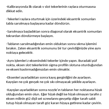
-Kalibrasyonda ilk olarak v slot tekerlerinin raylara oturmasına
dikkat edin.
-Tekerleri raylara oturtmak için üzerindeki eksantrik somunları
tabla sarsılmaya başlayana kadar döndürün.
-Sarsılmaya başladıktan sonra diagonal olarak eksantrik somunları
tekrardan döndürmeye başlayın.
-Tablanın sarsılmadığından emin olduktan sonra sıkma işlemini
bırakın. Zaten eksantrik somununu bir tur çevirdiğinizde yine aynı
noktaya gelecektir.
-Aynı işlemleri z eksenindeki tekerler içinde yapın. Buradaki püf
nokta, eksen slot tekerlerinin sigma profilin slotuna oturduğundan
ve ekseni kastırmadığımızdan emin olmaktır.
-Eksenleri ayarladıktan sonra kayış gerginliğini de ayarlayın.
Kayışları ne çok gevşek ne çok sıkı olmayacak şekilde ayarlayın.
-Kayışları ayarladıktan sonra nozzle’ın tablanın her noktasına hizalı
olduğundan emin olun. Eğer hizalı değil ise hizalı olmayan tarafın z
eksen milinin gt2 dişli set screwlarını gevşetip diğer tarafı sabit
tutup hizalı olmayan tarafı göz kararı hizaya getirene kadar çevirin.