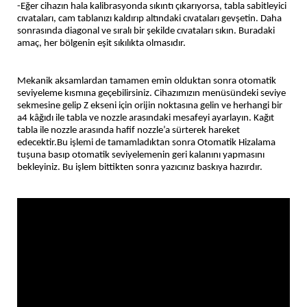
-Eğer cihazın hala kalibrasyonda sıkıntı çıkarıyorsa, tabla sabitleyici
cıvataları, cam tablanızı kaldırıp altındaki cıvataları gevşetin. Daha
sonrasında diagonal ve sıralı bir şekilde cıvataları sıkın. Buradaki
amaç, her bölgenin eşit sıkılıkta olmasıdır.
Mekanik aksamlardan tamamen emin olduktan sonra otomatik
seviyeleme kısmına geçebilirsiniz. Cihazımızın menüsündeki seviye
sekmesine gelip Z ekseni için orijin noktasına gelin ve herhangi bir
a4 kâğıdı ile tabla ve nozzle arasındaki mesafeyi ayarlayın. Kağıt
tabla ile nozzle arasında hafif nozzle’a sürterek hareket
edecektir.Bu işlemi de tamamladıktan sonra Otomatik Hizalama
tuşuna basıp otomatik seviyelemenin geri kalanını yapmasını
bekleyiniz. Bu işlem bittikten sonra yazıcınız baskıya hazırdır.