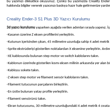
bu yazımızı dikkatlice okuyunuz. Çünkü bu yazımızda Creality Ende
hakkında bilgiler vererek yazıcınızı baskıya hazır hale getirmenize yardım
Creality Ender-3 S1 Plus 3D Yazıcı Kurulumu
3d yazıcı kurulumu
yaparken aşağıda verilen adımları sırayla yapınız. İ
-Kasanın üzerine Z eksen profillerini yerleştirin.
-Kutunun içerisinden çıkan, 45 milimetre uzunluğa sahip 4 adet metrik 5 
-Sprite ekstrüderiyi gösterilen noktalardan X eksenine yerleştirin. Ardı
-XE kablosunda bulunan step motor ve switch kablolarını takın.
-Kablonun üzerinde gösterilen kısmı eksen milinin arkasında yer alan bö
-Kabloyu sokete takın.
-Z eksen step motor ve filament sensör kablolarını takın.
-Filament tutucunun parçalarını birleştirin.
-En üstte bulunan yatay profile yerleştirin.
-Filament sensörünü takın.
-Ekran tutucusunu, 30 milimetre uzunluğundaki 4 adet metrik 4 cıvata y