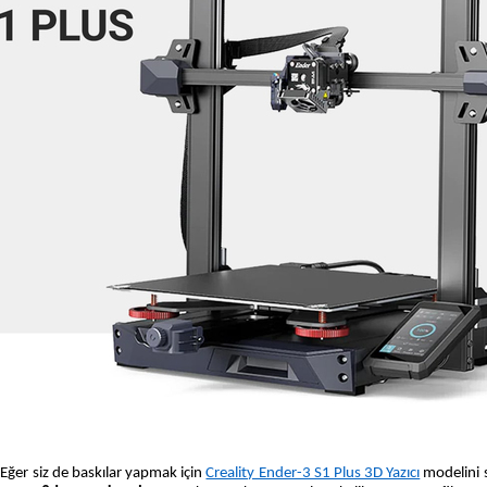
Eğer siz de baskılar yapmak için
Creality Ender-3 S1 Plus 3D Yazıcı
modelini s