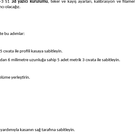
r-3 S1
3d yazıcı kurulumu
, teker ve kayış ayarları, kalibrasyon ve filam
cı olacağız.
şte bu adımlar:
cıvata ile profili kasaya sabitleyin.
ndan 6 milimetre uzunluğa sahip 5 adet metrik 3 cıvata ile sabitleyin.
lüme yerleştirin.
ardımıyla kasanın sağ tarafına sabitleyin.