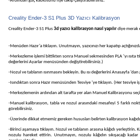
-Ardından güç kablosunu fişe takıp çalıştırabilirsiniz.
Creality Ender-3 S1 Plus 3D Yazıcı Kalibrasyon
Creality Ender-3 S1 Plus
3d yazıcı kalibrasyon nasıl yapılır
diye merak e
-Menüden Hazır’a tıklayın. Unutmayın, yazıcınızı her kapatıp açtığını
-Merkezleme işlemi bittikten sonra Manuel sekmesinden PLA ‘yı ısıta tıklayı
değerlerini Ayarlar menüsünden değiştirebilirsiniz.)
-Nozul ve tablanın ısınmasını bekleyin. Bu ısı değerlerini Anasayfa ’dan g
-Isındıktan sonra Hazır menüsünden Tesviye ‘ye tıklayın. (Her tesviye
-Merkezlemenin ardından alt tarafta yer alan Manuel Kalibrasyonu seçi
-Manuel kalibrasyon, tabla ve nozul arasındaki mesafeyi 5 farklı nokta
görebilirsiniz.
-Üzerinde dikkat etmemiz gereken hususları belirten kalibrasyon kağıdını
-Birinci aşamaya tıklayın. Nozul ve tablanın arasına kâğıdı yerleştirin
nozulu hareket ettirin. Unutmayın, nozulu kâğıdın sıkışacağı kadar 