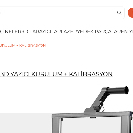
ÇİNELER
3D TARAYICILAR
LAZER
YEDEK PARÇALAR
EN Y
 KURULUM + KALİBRASYON
 3D YAZICI KURULUM + KALİBRASYON