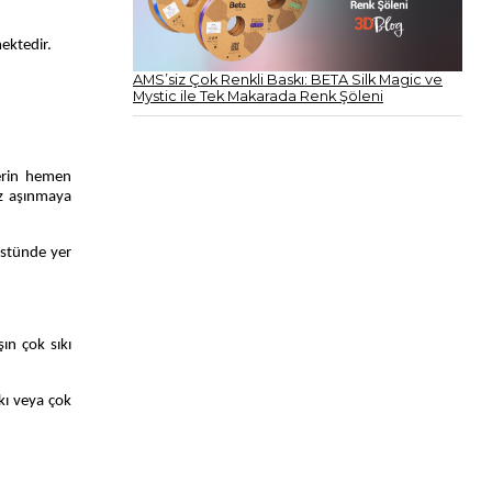
mektedir.
AMS’siz Çok Renkli Baskı: BETA Silk Magic ve
Mystic ile Tek Makarada Renk Şöleni
kerin hemen
ız aşınmaya
üstünde yer
ın çok sıkı
ıkı veya çok