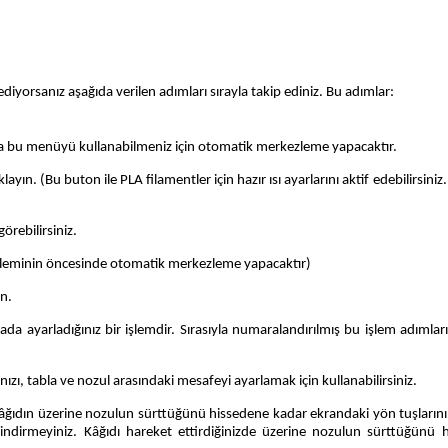
diyorsanız aşağıda verilen adımları sırayla takip ediniz. Bu adımlar:
zda bu menüyü kullanabilmeniz için otomatik merkezleme yapacaktır.
n. (Bu buton ile PLA filamentler için hazır ısı ayarlarını aktif edebilirsiniz. 
örebilirsiniz.
 işleminin öncesinde otomatik merkezleme yapacaktır)
n.
da ayarladığınız bir işlemdir. Sırasıyla numaralandırılmış bu işlem adımlar
zı, tabla ve nozul arasındaki mesafeyi ayarlamak için kullanabilirsiniz.
. Kâğıdın üzerine nozulun sürttüğünü hissedene kadar ekrandaki yön tuşlarını
indirmeyiniz. Kâğıdı hareket ettirdiğinizde üzerine nozulun sürttüğünü 