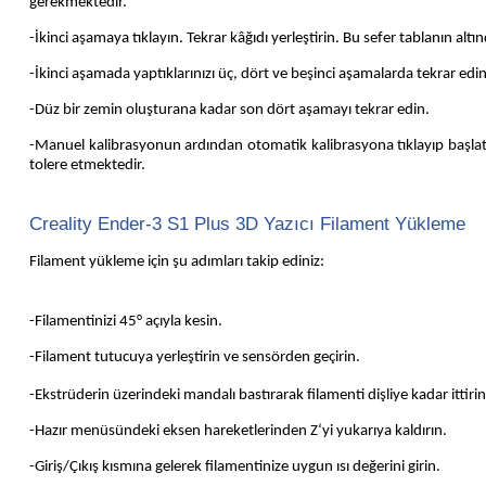
gerekmektedir.
-İkinci aşamaya tıklayın. Tekrar kâğıdı yerleştirin. Bu sefer tablanın al
-İkinci aşamada yaptıklarınızı üç, dört ve beşinci aşamalarda tekrar edin
-Düz bir zemin oluşturana kadar son dört aşamayı tekrar edin.
-Manuel kalibrasyonun ardından otomatik kalibrasyona tıklayıp başlatı
tolere etmektedir.
Creality Ender-3 S1 Plus 3D Yazıcı Filament Yükleme
Filament yükleme için şu adımları takip ediniz:
-Filamentinizi 45° açıyla kesin.
-
Filament tutucuya yerleştirin ve sensörden geçirin.
-Ekstrüderin üzerindeki mandalı bastırarak filamenti dişliye kadar ittirin
-Hazır menüsündeki eksen hareketlerinden Z‘yi yukarıya kaldırın.
-Giriş/Çıkış kısmına gelerek filamentinize uygun ısı değerini girin.