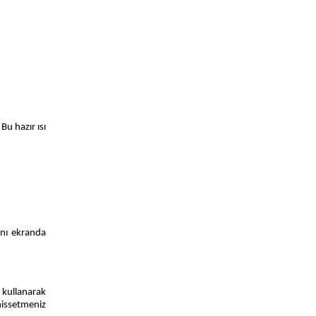
Bu hazır ısı
ını ekranda
 kullanarak
hissetmeniz