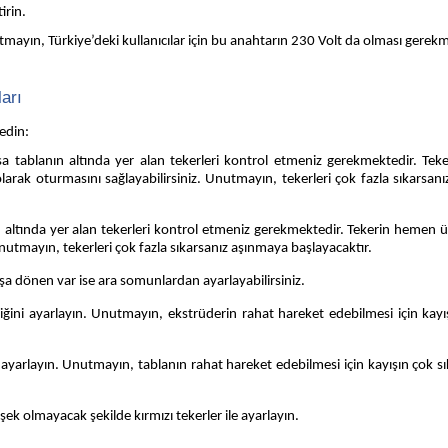
irin.
tmayın, Türkiye’deki kullanıcılar için bu anahtarın 230 Volt da olması gerek
arı
 edin:
sa tablanın altında yer alan tekerleri kontrol etmeniz gerekmektedir. Te
arak oturmasını sağlayabilirsiniz. Unutmayın, tekerleri çok fazla sıkarsan
in altında yer alan tekerleri kontrol etmeniz gerekmektedir. Tekerin hemen 
nutmayın, tekerleri çok fazla sıkarsanız aşınmaya başlayacaktır.
oşa dönen var ise ara somunlardan ayarlayabilirsiniz.
iğini ayarlayın. Unutmayın, ekstrüderin rahat hareket edebilmesi için kayış
i ayarlayın. Unutmayın, tablanın rahat hareket edebilmesi için kayışın çok s
şek olmayacak şekilde kırmızı tekerler ile ayarlayın.