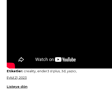
Etiketler:
creality, ender3 s1 plus, 3d, yazıcı,
Eylül 21, 2023
Listeye dön