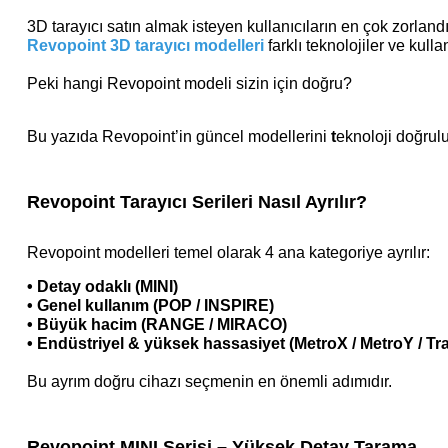
3D tarayıcı satın almak isteyen kullanıcıların en çok zorlandı
Revopoint 3D tarayıcı modelleri
farklı teknolojiler ve kul
Peki hangi Revopoint modeli sizin için doğru?
Bu yazıda Revopoint’in güncel modellerini
t
eknoloji doğrulu
Revopoint Tarayıcı Serileri Nasıl Ayrılır?
Revopoint modelleri temel olarak 4 ana kategoriye ayrılır:
•
Detay odaklı (MINI)
•
Genel kullanım (POP / INSPIRE)
•
Büyük hacim (RANGE / MIRACO)
•
Endüstriyel & yüksek hassasiyet (MetroX / MetroY / Tra
Bu ayrım doğru cihazı seçmenin en önemli adımıdır.
Revopoint MINI Serisi – Yüksek Detay Tarama