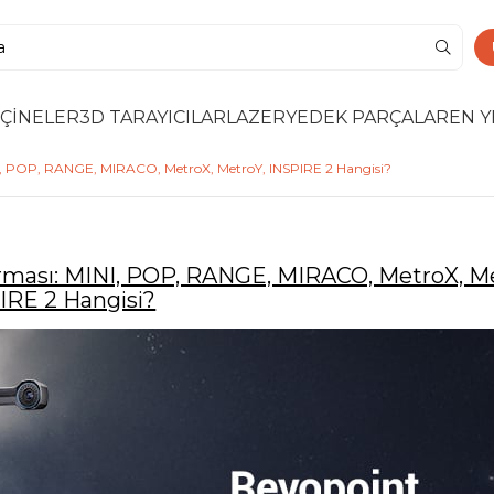
ÇİNELER
3D TARAYICILAR
LAZER
YEDEK PARÇALAR
EN Y
INI, POP, RANGE, MIRACO, MetroX, MetroY, INSPIRE 2 Hangisi?
tırması: MINI, POP, RANGE, MIRACO, MetroX, M
IRE 2 Hangisi?