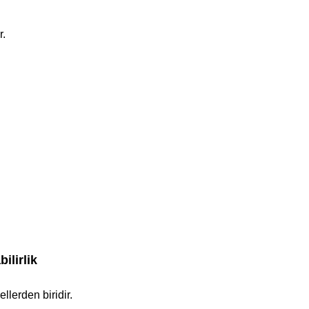
r.
ilirlik
lerden biridir.