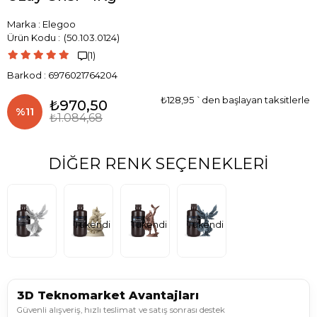
Marka
:
Elegoo
(50.103.0124)
(1)

Barkod
:
6976021764204
₺128,95
`den başlayan taksitlerle
₺970,50
%
11
₺1.084,68
İndirim
DIĞER RENK SEÇENEKLERI
Tükendi
Tükendi
Tükendi
3D Teknomarket Avantajları
Güvenli alışveriş, hızlı teslimat ve satış sonrası destek