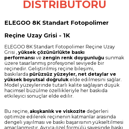
DİSTRİBÜTÖRÜ
ELEGOO 8K Standart Fotopolimer
Reçine Uzay Grisi - 1K
ELEGOO 8K Standart Fotopolimer Reçine Uzay
Grisi ,
yüksek çözünürlükte baskı
performansı
ve
zengin renk doygunluğu
sunmak
üzere tasarlanmış profesyonel seviyede bir
reçinedir. Geliştirilmiş reçine bileşimi,
baskılarda
pürüzsüz yüzeyler, net detaylar ve
yüksek boyutsal doğruluk
elde edilmesini sağlar.
Model yüzeylerinde tutarlı kalite sağlayan düşük
hacimsel büzülme özellikleriyle her baskıda
etkileyici sonuçlar elde edilir.
Bu reçine,
akışkanlık ve viskozite
değerleri
optimize edilerek reçinenin katmanlar arasında
dengeli yayılması ve baskı başarısının yükseltilmesi
amaçlanmıştır. Ayrıca özel formülü sayesinde baskı