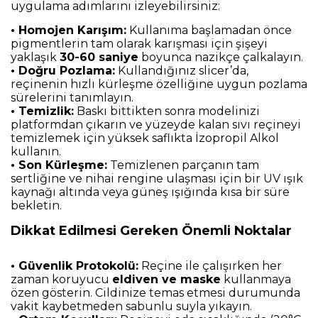
uygulama adımlarını izleyebilirsiniz:
• Homojen Karışım:
Kullanıma başlamadan önce
pigmentlerin tam olarak karışması için şişeyi
yaklaşık
30-60 saniye
boyunca nazikçe çalkalayın.
• Doğru Pozlama:
Kullandığınız slicer’da,
reçinenin hızlı kürleşme özelliğine uygun pozlama
sürelerini tanımlayın.
• Temizlik:
Baskı bittikten sonra modelinizi
platformdan çıkarın ve yüzeyde kalan sıvı reçineyi
temizlemek için yüksek saflıkta İzopropil Alkol
kullanın.
• Son Kürleşme:
Temizlenen parçanın tam
sertliğine ve nihai rengine ulaşması için bir UV ışık
kaynağı altında veya güneş ışığında kısa bir süre
bekletin.
Dikkat Edilmesi Gereken Önemli Noktalar
• Güvenlik Protokolü:
Reçine ile çalışırken her
zaman koruyucu
eldiven ve maske
kullanmaya
özen gösterin. Cildinize temas etmesi durumunda
vakit kaybetmeden sabunlu suyla yıkayın.