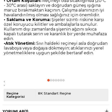
• Ortam Koşulları:
Reçineyi oda sıcaklığında (20°C
- 30°C arası) saklayın ve doğrudan güneş ışığına
maruz bırakmaktan kaçının. Çalışma alanınızın iyi
havalandırılmış olması sağlığınız için önemlidir.
• Saklama ve Koruma:
Şişeler sızıntı riskine karşı
özel koruyucu kilitler ve ambalajlarla sunulur.
Kullanım dışı zamanlarda şişenin ağzını sıkıca
kapalı tutarak serin ve karanlık bir yerde muhafaza
edin.
•Atık Yönetimi:
Sıvı haldeki reçineyi asla doğrudan
lavaboya veya doğaya dökmeyin; atıklarınızı yerel
yönetmeliklere uygun şekilde bertaraf edin.
‹
›
Reçine
8K Standart Reçine
Kategorisi
YORUMLAR
(1)