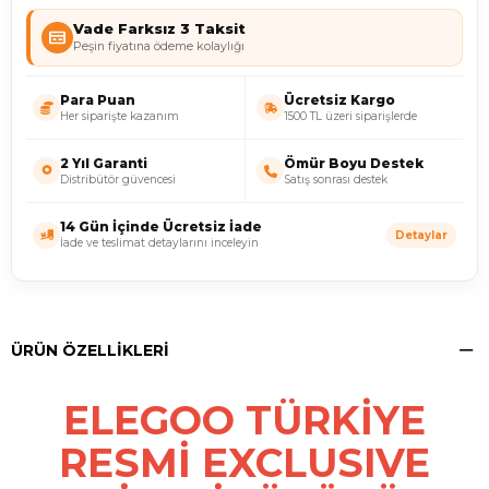
Vade Farksız 3 Taksit
Peşin fiyatına ödeme kolaylığı
Para Puan
Ücretsiz Kargo
Her siparişte kazanım
1500 TL üzeri siparişlerde
2 Yıl Garanti
Ömür Boyu Destek
Distribütör güvencesi
Satış sonrası destek
14 Gün İçinde Ücretsiz İade
Detaylar
İade ve teslimat detaylarını inceleyin
ÜRÜN ÖZELLIKLERI
ELEGOO TÜRKİYE
RESMİ EXCLUSIVE