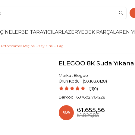
ÇİNELER
3D TARAYICILAR
LAZER
YEDEK PARÇALAR
EN Y
otopolimer Reçine Uzay Grisi - 1 Kg
ELEGOO 8K Suda Yıkanabi
Marka
:
Elegoo
(50.103.0128)
(0)

Barkod
:
6976021764228
₺1.655,56
%
9
₺1.826,83
İndirim