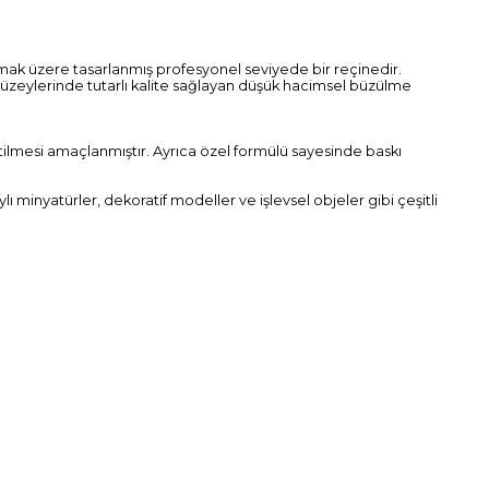
ak üzere tasarlanmış profesyonel seviyede bir reçinedir.
yüzeylerinde tutarlı kalite sağlayan düşük hacimsel büzülme
tilmesi amaçlanmıştır. Ayrıca özel formülü sayesinde baskı
 minyatürler, dekoratif modeller ve işlevsel objeler gibi çeşitli