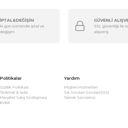
İPTAL&DEĞİŞİM
GÜVENLİ ALIŞV
14 gün içerisinde iptal ve
SSL güvenliği ile 
değişim
alışveriş
Politikalar
Yardım
Gizlilik Politikası
Müşteri Hizmetleri
Teslimat & İade
Sık Sorulan Sorular(SSS)
Mesafeli Satış Sözleşmesi
Teknik Servisimiz
KVKK