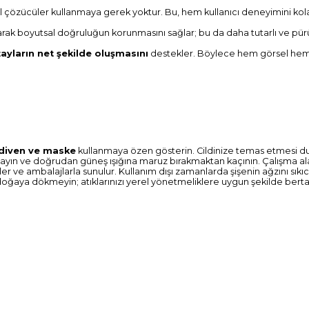
al çözücüler kullanmaya gerek yoktur. Bu, hem kullanıcı deneyimini kolayl
rak boyutsal doğruluğun korunmasını sağlar; bu da daha tutarlı ve pür
ayların net şekilde oluşmasını
destekler. Böylece hem görsel hem de
diven ve maske
kullanmaya özen gösterin. Cildinize temas etmesi d
layın ve doğrudan güneş ışığına maruz bırakmaktan kaçının. Çalışma alanın
litler ve ambalajlarla sunulur. Kullanım dışı zamanlarda şişenin ağzını sık
oğaya dökmeyin; atıklarınızı yerel yönetmeliklere uygun şekilde berta