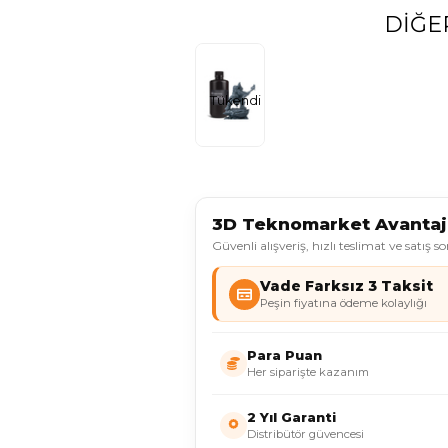
DIĞE
Tükendi
3D Teknomarket Avantajl
Güvenli alışveriş, hızlı teslimat ve satış s
Vade Farksız 3 Taksit
Peşin fiyatına ödeme kolaylığı
Para Puan
Her siparişte kazanım
2 Yıl Garanti
Distribütör güvencesi