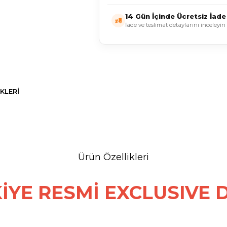
14 Gün İçinde Ücretsiz İade
İade ve teslimat detaylarını inceleyin
KLERI
Ürün Özellikleri
İYE RESMİ EXCLUSIVE 