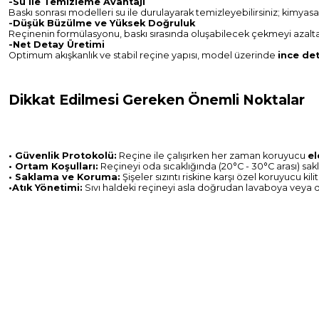
-Su ile Temizleme Avantajı
Baskı sonrası modelleri su ile durulayarak temizleyebilirsiniz; kimyas
-Düşük Büzülme ve Yüksek Doğruluk
Reçinenin formülasyonu, baskı sırasında oluşabilecek çekmeyi azalta
-Net Detay Üretimi
Optimum akışkanlık ve stabil reçine yapısı, model üzerinde
ince det
Dikkat Edilmesi Gereken Önemli Noktalar
• Güvenlik Protokolü:
Reçine ile çalışırken her zaman koruyucu
el
• Ortam Koşulları:
Reçineyi oda sıcaklığında (20°C - 30°C arası) sak
• Saklama ve Koruma:
Şişeler sızıntı riskine karşı özel koruyucu ki
•Atık Yönetimi:
Sıvı haldeki reçineyi asla doğrudan lavaboya veya d