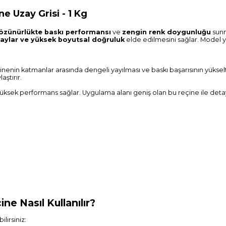
 Uzay Grisi - 1 Kg
özünürlükte baskı performansı
ve
zengin renk doygunluğu
sunm
taylar ve yüksek boyutsal doğruluk
elde edilmesini sağlar. Model 
nenin katmanlar arasında dengeli yayılması ve baskı başarısının yüksel
aştırır.
üksek performans sağlar. Uygulama alanı geniş olan bu reçine ile detaylı
ne Nasıl Kullanılır?
lirsiniz: