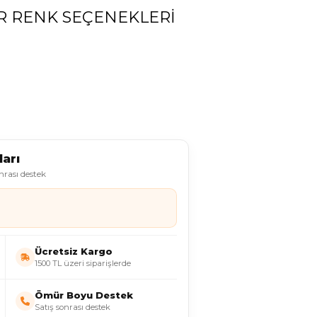
R RENK SEÇENEKLERI
arı
onrası destek
Ücretsiz Kargo
1500 TL üzeri siparişlerde
Ömür Boyu Destek
Satış sonrası destek