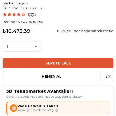
Marka
:
Elegoo
(50.102.0137)
(2)

Barkod
:
6932704901250
₺10.473,39
₺1.391,56
`den başlayan taksitlerle
3D Teknomarket Avantajları
Güvenli alışveriş, hızlı teslimat ve satış sonrası destek
Vade Farksız 3 Taksit
Peşin fiyatına ödeme kolaylığı