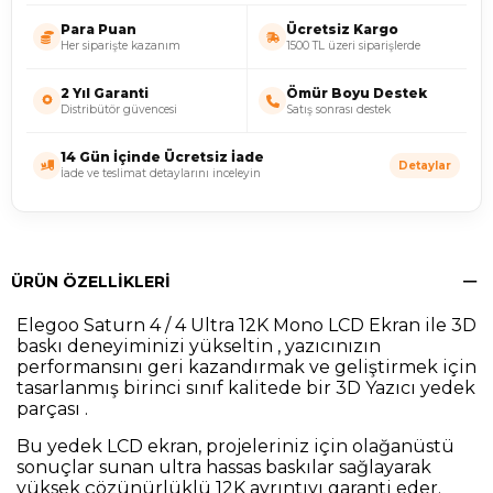
Para Puan
Ücretsiz Kargo
Her siparişte kazanım
1500 TL üzeri siparişlerde
2 Yıl Garanti
Ömür Boyu Destek
Distribütör güvencesi
Satış sonrası destek
14 Gün İçinde Ücretsiz İade
Detaylar
İade ve teslimat detaylarını inceleyin
ÜRÜN ÖZELLIKLERI
Elegoo Saturn 4 / 4 Ultra 12K Mono LCD Ekran ile 3D
baskı deneyiminizi yükseltin , yazıcınızın
performansını geri kazandırmak ve geliştirmek için
tasarlanmış birinci sınıf kalitede bir 3D Yazıcı yedek
parçası .
Bu yedek LCD ekran, projeleriniz için olağanüstü
sonuçlar sunan ultra hassas baskılar sağlayarak
yüksek çözünürlüklü 12K ayrıntıyı garanti eder.